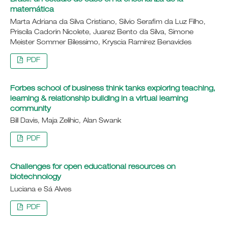
matemática
Marta Adriana da Silva Cristiano, Silvio Serafim da Luz Filho,
Priscila Cadorin Nicolete, Juarez Bento da Silva, Simone
Meister Sommer Bilessimo, Kryscia Ramírez Benavides
PDF
Forbes school of business think tanks exploring teaching,
learning & relationship building in a virtual learning
community
Bill Davis, Maja Zelihic, Alan Swank
PDF
Challenges for open educational resources on
biotechnology
Luciana e Sá Alves
PDF