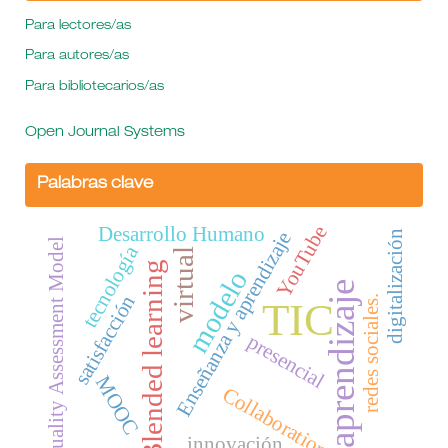
Para lectores/as
Para autores/as
Para bibliotecarios/as
Open Journal Systems
Palabras clave
YouTube
Desarrollo Humano
Enseñanza y aprendizaje
digitalización
Quality Assessment Model
tecnología
virtual
Blended learning
modelo
aprendizaje
satisfacción
redes sociales.
TIC
presencial
MOOC
Collaboration
innovación