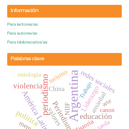
Información
Para lectores/as
Para autores/as
Para bibliotecarios/as
Palabras clave
turismo
redes sociales
Argentina
ontología
periodismo
Trabajo
violencia
Liderazgo
China
América Latina
ansiedad
arte
Periodismo
NIIF
valores
canon
política
educación
Historia
Pinus taeda
memoria