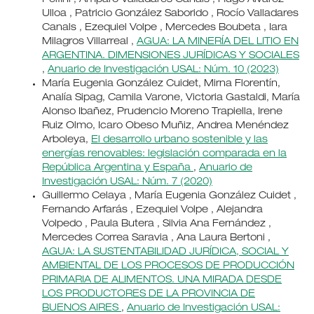
Pelfini , Amparo Valladares Canals , Hugo Álvarez
Ulloa , Patricio González Saborido , Rocío Valladares
Canals , Ezequiel Volpe , Mercedes Boubeta , Iara
Milagros Villarreal ,
AGUA: LA MINERÍA DEL LITIO EN
ARGENTINA. DIMENSIONES JURÍDICAS Y SOCIALES
,
Anuario de Investigación USAL: Núm. 10 (2023)
María Eugenia González Cuidet, Mirna Florentín,
Analía Sipag, Camila Varone, Victoria Gastaldi, María
Alonso Ibañez, Prudencio Moreno Trapiella, Irene
Ruiz Olmo, Icaro Obeso Muñiz, Andrea Menéndez
Arboleya,
El desarrollo urbano sostenible y las
energías renovables: legislación comparada en la
República Argentina y España
,
Anuario de
Investigación USAL: Núm. 7 (2020)
Guillermo Celaya , María Eugenia González Cuidet ,
Fernando Arfarás , Ezequiel Volpe , Alejandra
Volpedo , Paula Butera , Silvia Ana Fernández ,
Mercedes Correa Saravia , Ana Laura Bertoni ,
AGUA: LA SUSTENTABILIDAD JURÍDICA, SOCIAL Y
AMBIENTAL DE LOS PROCESOS DE PRODUCCIÓN
PRIMARIA DE ALIMENTOS. UNA MIRADA DESDE
LOS PRODUCTORES DE LA PROVINCIA DE
BUENOS AIRES
,
Anuario de Investigación USAL: