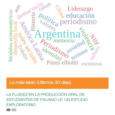
democracia
canon
arte
China
Liderazgo
Modelos econométricos
política
educación
Historia
periodismo
valores
América Latina
desarrollo local
violencia
Argentina
redes sociales
NIIF
Periodismo
memoria
ansiedad
Trabajo
cultura
identidad
turismo
Pinus elliottii
escritoras
Lo más leído (Últimos 30 días)
LA FLUIDEZ EN LA PRODUCCIÓN ORAL DE
ESTUDIANTES DE ITALIANO LE: UN ESTUDIO
EXPLORATORIO
99