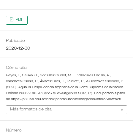
PDF
Publicado
2020-12-30
Cómo citar
Reyes, F., Celaya, G., González Cuidet, M. E., Valladares Canals, A.,
Valladares Canals, R., Álvarez Ulloa, H., Feliciotti, R., & González Saborido, P.
(2020). Agua: la jurisprudencia argentina de la Corte Suprema de la Nación.
Período 2006/2016.
Anuario De Investigación USAL
, (7). Recuperado a partir
de https://p3.usal.edu.ar/index.php/anuarioinvestigacion/article/view/5251
Más formatos de cita
Número