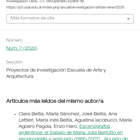
Investigación USAL
, (7). Recuperado a partir de
https://p3.usal.edu.ar/index.php/anuarioinvestigacion/article/view/5230
Más formatos de cita
Número
Núm. 7 (2020)
Sección
Proyectos de Investigación Escuela de Arte y
Arquitectura
Artículos más leídos del mismo autor/a
Clara Beítia, María Sánchez, José Beitía, Ana
Lettieri, María Inés Beitía, Agustina Iacobucci, María
Agüero Pagola, Enzo Haro,
Escenógrafos
argentinos: el trabajo de María Julia Bertotto en
escenografía y vestuario (1965-2007)
,
Anuario de