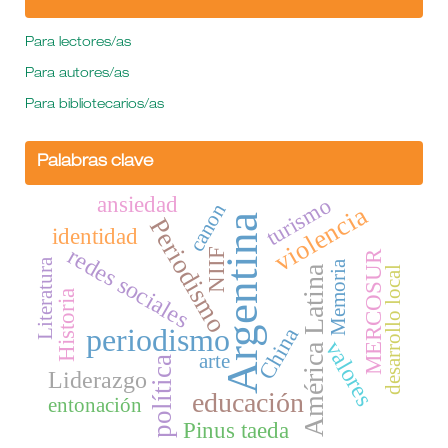
Para lectores/as
Para autores/as
Para bibliotecarios/as
Palabras clave
ansiedad
turismo
canon
violencia
Argentina
Periodismo
identidad
redes sociales
NIIF
MERCOSUR
Literatura
Memoria
América Latina
desarrollo local
Historia
periodismo
China
valores
arte
política
Liderazgo
educación
entonación
Pinus taeda