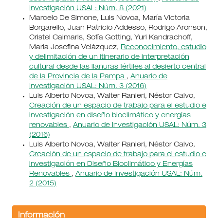
Investigación USAL: Núm. 8 (2021)
Marcelo De Simone, Luis Novoa, María Victoria
Borgarello, Juan Patricio Addesso, Rodrigo Aronson,
Cristel Caimaris, Sofía Gotting, Yuri Kandrachoff,
María Josefina Velázquez,
Reconocimiento, estudio
y delimitación de un itinerario de interpretación
cultural desde las llanuras fértiles al desierto central
de la Provincia de la Pampa
,
Anuario de
Investigación USAL: Núm. 3 (2016)
Luis Alberto Novoa, Walter Ranieri, Néstor Calvo,
Creación de un espacio de trabajo para el estudio e
investigación en diseño bioclimático y energías
renovables
,
Anuario de Investigación USAL: Núm. 3
(2016)
Luis Alberto Novoa, Walter Ranieri, Néstor Calvo,
Creación de un espacio de trabajo para el estudio e
investigación en Diseño Bioclimático y Energías
Renovables
,
Anuario de Investigación USAL: Núm.
2 (2015)
Información