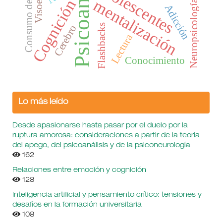
Psicoanálisis
Consumo de Sustancias
Adolescentes
Neuropsicología.
mentalización
Cognición
Adicción
Flashbacks
Cerebro
Lectura
Conocimiento
Lo más leído
Desde apasionarse hasta pasar por el duelo por la
ruptura amorosa: consideraciones a partir de la teoría
del apego, del psicoanálisis y de la psiconeurología
162
Relaciones entre emoción y cognición
128
Inteligencia artificial y pensamiento crítico: tensiones y
desafíos en la formación universitaria
108