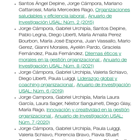
Santos Ángel Depine, Jorge Cámpora, Mariano
Cattarossi, María Mercedes Rago,
Organizaciones
saludables y eficiencia laboral
,
Anuario de
Investigación USAL: Núm. 2 (2015)
Jorge Cámpora, Gabriel Urchipía, Santos Depine,
Pablo Legna, Diego Liberti, María Amalia Perez
Bourbon, María José Espona, Juan Vassallo, Mario
Gerez, Gianni Morales, Ayelén Pardo, Graciela
Fernández, Paula Fernández,
Dilemas éticos y
morales en la gestión organizacional
,
Anuario de
Investigación USAL: Núm. 8 (2021)
Jorge Cámpora, Gabriel Urchipia, Valeria Schiavo,
Diego Liberti, Paula Luiggi,
Liderazgo global y
coaching organizacional
,
Anuario de Investigación
USAL: Núm. 6 (2019)
Jorge Campora, Gabriel Urchipía, María Laura
García, Laura Sager, Néstor Sanguineti, Diego Giay,
María Rago,
Innovación y creatividad en la gestión
organizacional
,
Anuario de Investigación USAL:
Núm. 7 (2020)
Jorge Cámpora, Gabriel Urchipía, Paula Luiggi,
Valeria Schiavo, Florencia Bravo, Flavia Stuart