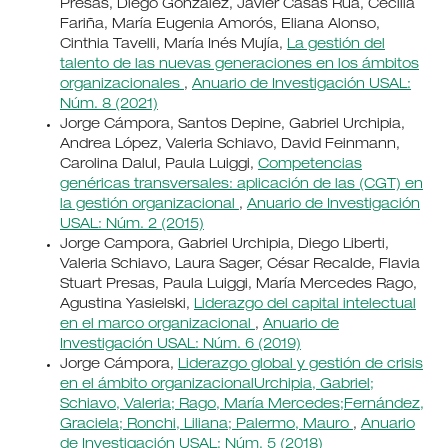
Presas, Diego González, Javier Casas Rúa, Cecilia
Fariña, María Eugenia Amorós, Eliana Alonso,
Cinthia Tavelli, María Inés Mujía,
La gestión del
talento de las nuevas generaciones en los ámbitos
organizacionales
,
Anuario de Investigación USAL:
Núm. 8 (2021)
Jorge Cámpora, Santos Depine, Gabriel Urchipia,
Andrea López, Valeria Schiavo, David Feinmann,
Carolina Dalul, Paula Luiggi,
Competencias
genéricas transversales: aplicación de las (CGT) en
la gestión organizacional
,
Anuario de Investigación
USAL: Núm. 2 (2015)
Jorge Campora, Gabriel Urchipia, Diego Liberti,
Valeria Schiavo, Laura Sager, César Recalde, Flavia
Stuart Presas, Paula Luiggi, María Mercedes Rago,
Agustina Yasielski,
Liderazgo del capital intelectual
en el marco organizacional
,
Anuario de
Investigación USAL: Núm. 6 (2019)
Jorge Cámpora,
Liderazgo global y gestión de crisis
en el ámbito organizacionalUrchipia, Gabriel;
Schiavo, Valeria; Rago, María Mercedes;Fernández,
Graciela; Ronchi, Liliana; Palermo, Mauro
,
Anuario
de Investigación USAL: Núm. 5 (2018)