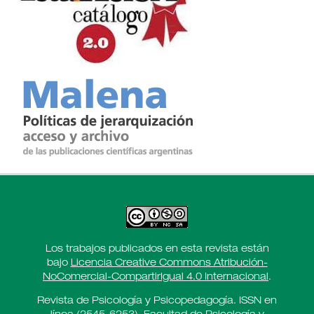
Los trabajos publicados en esta revista están
bajo
Licencia Creative Commons Atribución-
NoComercial-CompartirIgual 4.0 Internacional
.
Revista de Psicología y Psicopedagogía. ISSN en