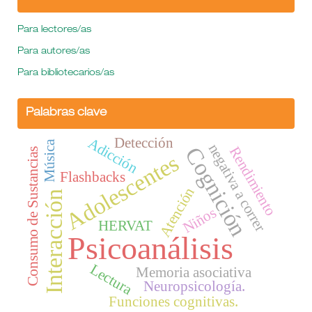
Para lectores/as
Para autores/as
Para bibliotecarios/as
Palabras clave
Detección
Adicción
Música
negativa a correr
Cognición
Rendimiento
Consumo de Sustancias
Adolescentes
Flashbacks
Atención
Interacción
Niños
HERVAT
Psicoanálisis
Lectura
Memoria asociativa
Neuropsicología.
Funciones cognitivas.