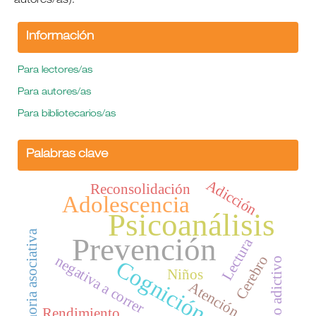
autores/as).
Información
Para lectores/as
Para autores/as
Para bibliotecarios/as
Palabras clave
Adicción
Reconsolidación
Adolescencia
Psicoanálisis
Memoria asociativa
Prevención
Lectura
Cerebro
negativa a correr
Proceso adictivo
Cognición
Niños
Atención
Rendimiento