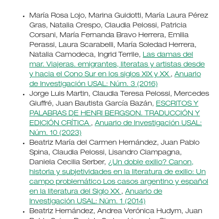
María Rosa Lojo, Marina Guidotti, María Laura Pérez
Gras, Natalia Crespo, Claudia Pelossi, Patricia
Corsani, María Fernanda Bravo Herrera, Emilia
Perassi, Laura Scarabelli, María Soledad Herrera,
Natalia Camodeca, Ingrid Terrile,
Las damas del
mar. Viajeras. emigrantes, literatas y artistas desde
y hacia el Cono Sur en los siglos XIX y XX
,
Anuario
de Investigación USAL: Núm. 3 (2016)
Jorge Luis Martin, Claudia Teresa Pelossi, Mercedes
Giuffré, Juan Bautista García Bazán,
ESCRITOS Y
PALABRAS DE HENRI BERGSON. TRADUCCIÓN Y
EDICIÓN CRÍTICA
,
Anuario de Investigación USAL:
Núm. 10 (2023)
Beatriz María del Carmen Hernández, Juan Pablo
Spina, Claudia Pelossi, Lisandro Ciampagna,
Daniela Cecilia Serber,
¿Un doble exilio? Canon,
historia y subjetividades en la literatura de exilio: Un
campo problemático Los casos argentino y español
en la literatura del Siglo XX
,
Anuario de
Investigación USAL: Núm. 1 (2014)
Beatriz Hernández, Andrea Verónica Hudym, Juan