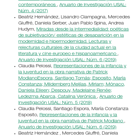
contemporáneos
,
Anuario de Investigación USAL:
Núm. 4 (2017)
Beatriz Hernández, Lisandro Ciampagna, Mercedes
Giuffré, Daniela Serber, Juan Pablo Spina, Andrea
Hudym,
Miradas desde la intermedialidad: poéticas
de subjetivación/ estéticas de desaparición en la
modernidad e hipermodernidad. Lecturas y
relecturas culturales de la ciudad actual en la
literatura y cine europeo e hispanoamericano
,
Anuario de Investigación USAL: Núm. 6 (2019)
Claudia Pelossi,
Representaciones de la infancia y
la juventud en la obra narrativa de Patrick
ModianoEspora, Santiago Tomás; Esposito, María
Constanza; Mildemberg Meijías, Miriam; Mónaco,
Daniela Eileen; Despouy, Madelaine Renée;
Ledezma Abarca, Catalina Verónica
,
Anuario de
Investigación USAL: Núm. 5 (2018)
Claudia Pelossi, Santiago Espora, María Constanza
Esposito,
Representaciones de la infancia y la
juventud en la obra narrativa de Patrick Modiano
,
Anuario de Investigación USAL: Núm. 6 (2019)
Beatriz Hernández , Mercedes Giuffré, Daniela