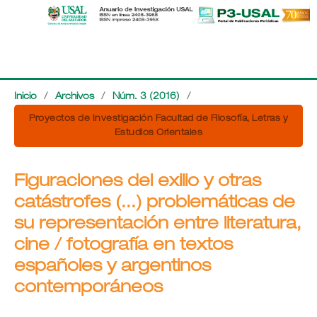
Inicio
/
Archivos
/
Núm. 3 (2016)
/
Proyectos de Investigación Facultad de Filosofía, Letras y
Estudios Orientales
Figuraciones del exilio y otras
catástrofes (...) problemáticas de
su representación entre literatura,
cine / fotografía en textos
españoles y argentinos
contemporáneos