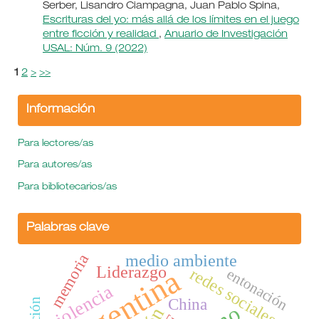
Serber, Lisandro Ciampagna, Juan Pablo Spina,
Escrituras del yo: más allá de los límites en el juego
entre ficción y realidad
,
Anuario de Investigación
USAL: Núm. 9 (2022)
1
2
>
>>
Información
Para lectores/as
Para autores/as
Para bibliotecarios/as
Palabras clave
memoria
medio ambiente
Liderazgo
Argentina
redes sociales
entonación
violencia
China