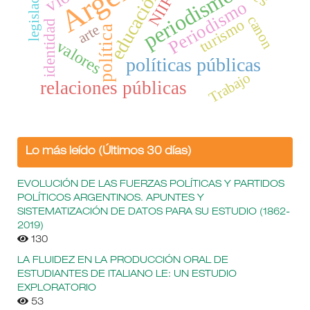
legislación
periodismo
educación
NIIF
Periodismo
canon
turismo
identidad
arte
política
valores
políticas públicas
Trabajo
relaciones públicas
Lo más leído (Últimos 30 días)
EVOLUCIÓN DE LAS FUERZAS POLÍTICAS Y PARTIDOS
POLÍTICOS ARGENTINOS. APUNTES Y
SISTEMATIZACIÓN DE DATOS PARA SU ESTUDIO (1862-
2019)
130
LA FLUIDEZ EN LA PRODUCCIÓN ORAL DE
ESTUDIANTES DE ITALIANO LE: UN ESTUDIO
EXPLORATORIO
53