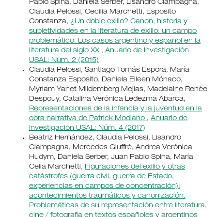
Pablo Spina, Daniela Serber, Lisandro Ciampagna,
Claudia Pelossi, Cecilia Marchetti, Esposito
Constanza,
¿Un doble exilio? Canon, historia y
subjetividades en la literatura de exilio: un campo
problemático. Los casos argentino y español en la
literatura del siglo XX
,
Anuario de Investigación
USAL: Núm. 2 (2015)
Claudia Pelossi, Santiago Tomás Espora, María
Constanza Esposito, Daniela Eileen Mónaco,
Myriam Yanet Mildemberg Mejías, Madelaine Renée
Despouy, Catalina Verónica Ledezma Abarca,
Representaciones de la infancia y la juventud en la
obra narrativa de Patrick Modiano
,
Anuario de
Investigación USAL: Núm. 4 (2017)
Beatriz Hernández, Claudia Pelossi, Lisandro
Ciampagna, Mercedes Giuffré, Andrea Verónica
Hudym, Daniela Serber, Juan Pablo Spina, María
Celia Marchetti,
Figuraciones del exilio y otras
catástrofes (guerra civil, guerra de Estado,
experiencias en campos de concentración):
acontecimientos traumáticos y canonización.
Problemáticas de su representación entre literatura,
cine / fotografía en textos españoles y argentinos