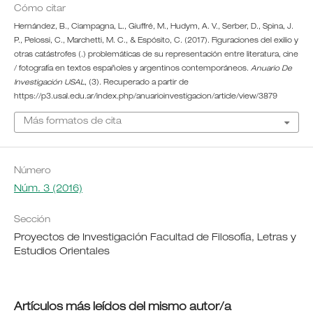
Cómo citar
Hernández, B., Ciampagna, L., Giuffré, M., Hudym, A. V., Serber, D., Spina, J.
P., Pelossi, C., Marchetti, M. C., & Espósito, C. (2017). Figuraciones del exilio y
otras catástrofes (.) problemáticas de su representación entre literatura, cine
/ fotografía en textos españoles y argentinos contemporáneos.
Anuario De
Investigación USAL
, (3). Recuperado a partir de
https://p3.usal.edu.ar/index.php/anuarioinvestigacion/article/view/3879
Más formatos de cita
Número
Núm. 3 (2016)
Sección
Proyectos de Investigación Facultad de Filosofía, Letras y
Estudios Orientales
Artículos más leídos del mismo autor/a