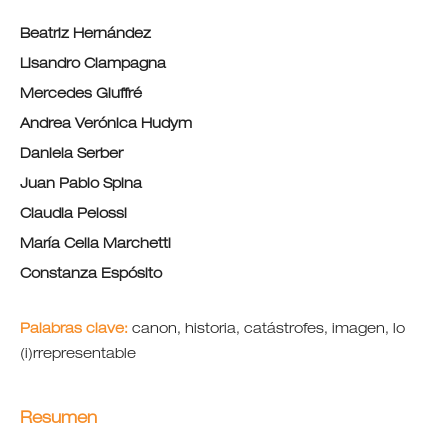
Beatriz Hernández
Lisandro Ciampagna
Mercedes Giuffré
Andrea Verónica Hudym
Daniela Serber
Juan Pablo Spina
Claudia Pelossi
María Celia Marchetti
Constanza Espósito
Palabras clave:
canon, historia, catástrofes, imagen, lo
(i)rrepresentable
Resumen