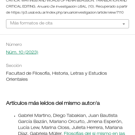
CRÍTICA: WRITINGS AND WORDS OF HENRI BERGSON. TRANSLATION AND
CRITICAL EDITING.
Anuario De Investigación USAL
, (10). Recuperado a partir
de https://p3.usal.edu.ar/index.php/anuarioinvestigacion/article/view/7110
Más formatos de cita
Número
Núm. 10 (2023)
Sección
Facultad de Filosofía, Historia, Letras y Estudios
Orientales
Artículos más leídos del mismo autor/a
Gabriel Martino, Diego Tabakian, Juan Bautista
García Bazán, Mariano Orcurto, Jimena Esperón,
Lucía Lew, Marina Closs, Julieta Herrera, Mariana
Díaz, Gabriela Müller,
Filosofías del si mismo en las