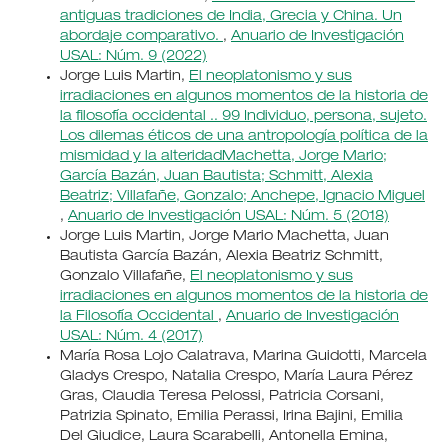
antiguas tradiciones de India, Grecia y China. Un
abordaje comparativo.
,
Anuario de Investigación
USAL: Núm. 9 (2022)
Jorge Luis Martin,
El neoplatonismo y sus
irradiaciones en algunos momentos de la historia de
la filosofía occidental .. 99 Individuo, persona, sujeto.
Los dilemas éticos de una antropología política de la
mismidad y la alteridadMachetta, Jorge Mario;
García Bazán, Juan Bautista; Schmitt, Alexia
Beatriz; Villafañe, Gonzalo; Anchepe, Ignacio Miguel
,
Anuario de Investigación USAL: Núm. 5 (2018)
Jorge Luis Martin, Jorge Mario Machetta, Juan
Bautista García Bazán, Alexia Beatriz Schmitt,
Gonzalo Villafañe,
El neoplatonismo y sus
irradiaciones en algunos momentos de la historia de
la Filosofía Occidental
,
Anuario de Investigación
USAL: Núm. 4 (2017)
María Rosa Lojo Calatrava, Marina Guidotti, Marcela
Gladys Crespo, Natalia Crespo, María Laura Pérez
Gras, Claudia Teresa Pelossi, Patricia Corsani,
Patrizia Spinato, Emilia Perassi, Irina Bajini, Emilia
Del Giudice, Laura Scarabelli, Antonella Emina,