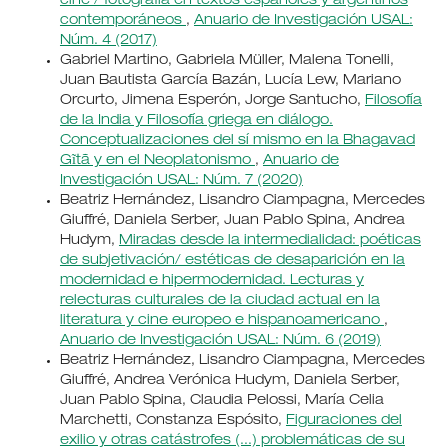
cine / fotografía en textos españoles y argentinos
contemporáneos
,
Anuario de Investigación USAL:
Núm. 4 (2017)
Gabriel Martino, Gabriela Müller, Malena Tonelli,
Juan Bautista García Bazán, Lucía Lew, Mariano
Orcurto, Jimena Esperón, Jorge Santucho,
Filosofía
de la India y Filosofía griega en diálogo.
Conceptualizaciones del sí mismo en la Bhagavad
Gĩtã y en el Neoplatonismo
,
Anuario de
Investigación USAL: Núm. 7 (2020)
Beatriz Hernández, Lisandro Ciampagna, Mercedes
Giuffré, Daniela Serber, Juan Pablo Spina, Andrea
Hudym,
Miradas desde la intermedialidad: poéticas
de subjetivación/ estéticas de desaparición en la
modernidad e hipermodernidad. Lecturas y
relecturas culturales de la ciudad actual en la
literatura y cine europeo e hispanoamericano
,
Anuario de Investigación USAL: Núm. 6 (2019)
Beatriz Hernández, Lisandro Ciampagna, Mercedes
Giuffré, Andrea Verónica Hudym, Daniela Serber,
Juan Pablo Spina, Claudia Pelossi, María Celia
Marchetti, Constanza Espósito,
Figuraciones del
exilio y otras catástrofes (...) problemáticas de su