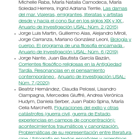
Michelle Raba, María Natalia Camodeca, María
Soledad Herrera, Ingrid Adriana Terrile,
Las damas
del mar. Viajeras, emigrantes, literatas y artistas
desde y hacia el cono Sur en los siglos XIX y XX
,
Anuario de Investigación USAL: Núm. 2 (2015)
Jorge Luis Martin, Guillermo Alas, Alejandro Miroli,
Jorge Carranza, Mariano González Leoni,
Biología y
cuerpo. El programa de una filosofía encarnada
,
Anuario de Investigación USAL: Núm. 6 (2019)
Jorge Nante, Juan Bautista García Bazán,
Corrientes filosófico religiosas en la Antigüedad
Tardía. Resonancias en el pensamiento
contemporáneo
,
Anuario de Investigación USAL:
Núm. 7 (2020)
Beatriz Hernández, Claudia Pelossi, Lisandro
Ciampagna, Mercedes Giuffré, Andrea Verónica
Hudym, Daniela Serber, Juan Pablo Spina, María
Celia Marchetti,
Figuraciones del exilio y otras
catástrofes (guerra civil, guerra de Estado,
experiencias en campos de concentración):
acontecimientos traumáticos y canonización.
Problemáticas de su representación entre literatura,