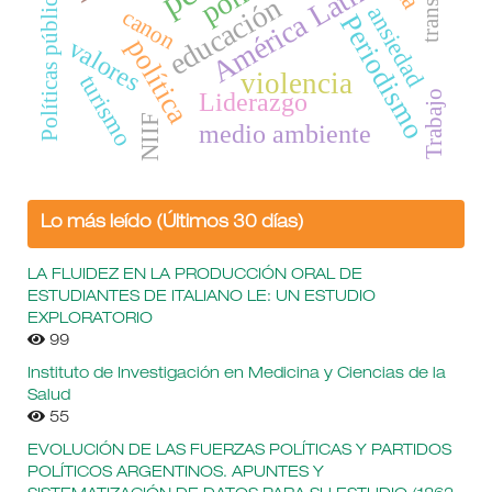
América Latina
Políticas públicas
educación
ansiedad
canon
Periodismo
política
valores
violencia
turismo
Liderazgo
Trabajo
NIIF
medio ambiente
Lo más leído (Últimos 30 días)
LA FLUIDEZ EN LA PRODUCCIÓN ORAL DE
ESTUDIANTES DE ITALIANO LE: UN ESTUDIO
EXPLORATORIO
99
Instituto de Investigación en Medicina y Ciencias de la
Salud
55
EVOLUCIÓN DE LAS FUERZAS POLÍTICAS Y PARTIDOS
POLÍTICOS ARGENTINOS. APUNTES Y