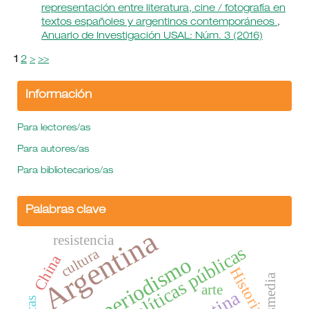
representación entre literatura, cine / fotografía en
textos españoles y argentinos contemporáneos
,
Anuario de Investigación USAL: Núm. 3 (2016)
1
2
>
>>
Información
Para lectores/as
Para autores/as
Para bibliotecarios/as
Palabras clave
Argentina
resistencia
políticas públicas
cultura
China
periodismo
Historia
transmedia
arte