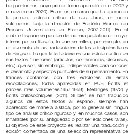
puede mencionar la colección de Annales
bergsoniennes, cuyo primer tomo apareció en el 2002 y
el noveno en 2020). Es en este marco que ha aparecido
la primera edición crítica de sus obras, en ocho
volúmenes, bajo la dirección de Frédéric Worms (en
Presses Universitaires de France, 2007-2011). En el
ámbito hispano se percibe de manera paulatina un mayor
interés por su filosofía, lo que se refleja, por ejemplo, en
un aumento de las traducciones de los principales libros
de Bergson. Lo que falta todavía es una edición crítica de
sus textos “menores” (artículos, conferencias, discursos,
etc.), que son, sin embargo, indispensables para conocer
el desarrollo y aspectos puntuales de su pensamiento. En
francés contamos con tres ediciones de estas
recopilaciones, todas aparecidas en PUF: Écrits et
paroles (tres volúmenes,1957-1959), Mélanges (1972) y
Écrits philosophiques (2011). Si bien se han traducido
algunos de estos textos al español, siempre han
aparecido de manera aislada, por lo general sin ningún
tipo de análisis crítico riguroso y, en muchos casos, son
inhallables (por su antigüedad o por ser ediciones raras).
El objetivo de este proyecto es realizar una traducción y
edición comentada de una selección representativa de