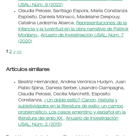
USAL: Núm. 9 (2022)
Claudia Pelossi, Santiago Espora, María Constanza
Espósito, Daniela Mónaco, Madelaine Despouy,
Catalina Ledezma Abarca,
Representaciones de la
infancia y la juventud en la obra narrative de Patrick
Modiano
,
Anuario de Investigación USAL: Núm. 7
(2020)
1
2
>
>>
Artículos similares
Beatriz Hernández, Andrea Verónica Hudym, Juan
Pablo Spina, Daniela Serber, Lisandro Ciampagna,
Claudia Pelossi, Cecilia Marchetti, Esposito
Constanza,
¿Un doble exilio? Canon, historia y
subjetividades en la literatura de exilio: un campo
problemático. Los casos argentino y español en la
literatura del siglo XX
,
Anuario de Investigación
USAL: Núm. 2 (2015)