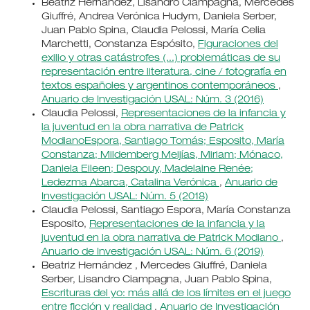
Beatriz Hernández, Lisandro Ciampagna, Mercedes
Giuffré, Andrea Verónica Hudym, Daniela Serber,
Juan Pablo Spina, Claudia Pelossi, María Celia
Marchetti, Constanza Espósito,
Figuraciones del
exilio y otras catástrofes (...) problemáticas de su
representación entre literatura, cine / fotografía en
textos españoles y argentinos contemporáneos
,
Anuario de Investigación USAL: Núm. 3 (2016)
Claudia Pelossi,
Representaciones de la infancia y
la juventud en la obra narrativa de Patrick
ModianoEspora, Santiago Tomás; Esposito, María
Constanza; Mildemberg Meijías, Miriam; Mónaco,
Daniela Eileen; Despouy, Madelaine Renée;
Ledezma Abarca, Catalina Verónica
,
Anuario de
Investigación USAL: Núm. 5 (2018)
Claudia Pelossi, Santiago Espora, María Constanza
Esposito,
Representaciones de la infancia y la
juventud en la obra narrativa de Patrick Modiano
,
Anuario de Investigación USAL: Núm. 6 (2019)
Beatriz Hernández , Mercedes Giuffré, Daniela
Serber, Lisandro Ciampagna, Juan Pablo Spina,
Escrituras del yo: más allá de los límites en el juego
entre ficción y realidad
,
Anuario de Investigación