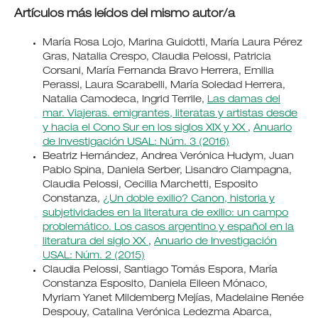
Artículos más leídos del mismo autor/a
María Rosa Lojo, Marina Guidotti, María Laura Pérez
Gras, Natalia Crespo, Claudia Pelossi, Patricia
Corsani, María Fernanda Bravo Herrera, Emilia
Perassi, Laura Scarabelli, María Soledad Herrera,
Natalia Camodeca, Ingrid Terrile,
Las damas del
mar. Viajeras. emigrantes, literatas y artistas desde
y hacia el Cono Sur en los siglos XIX y XX
,
Anuario
de Investigación USAL: Núm. 3 (2016)
Beatriz Hernández, Andrea Verónica Hudym, Juan
Pablo Spina, Daniela Serber, Lisandro Ciampagna,
Claudia Pelossi, Cecilia Marchetti, Esposito
Constanza,
¿Un doble exilio? Canon, historia y
subjetividades en la literatura de exilio: un campo
problemático. Los casos argentino y español en la
literatura del siglo XX
,
Anuario de Investigación
USAL: Núm. 2 (2015)
Claudia Pelossi, Santiago Tomás Espora, María
Constanza Esposito, Daniela Eileen Mónaco,
Myriam Yanet Mildemberg Mejías, Madelaine Renée
Despouy, Catalina Verónica Ledezma Abarca,