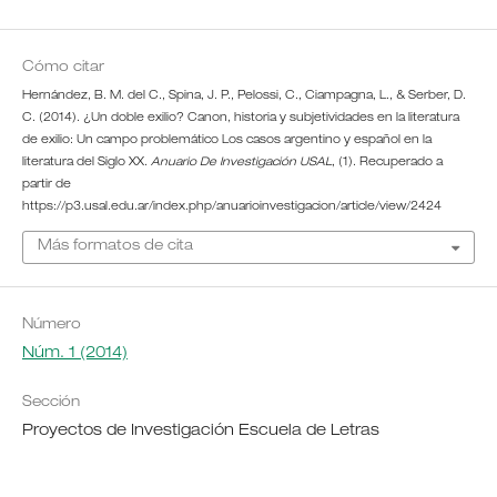
Cómo citar
Hernández, B. M. del C., Spina, J. P., Pelossi, C., Ciampagna, L., & Serber, D.
C. (2014). ¿Un doble exilio? Canon, historia y subjetividades en la literatura
de exilio: Un campo problemático Los casos argentino y español en la
literatura del Siglo XX.
Anuario De Investigación USAL
, (1). Recuperado a
partir de
https://p3.usal.edu.ar/index.php/anuarioinvestigacion/article/view/2424
Más formatos de cita
Número
Núm. 1 (2014)
Sección
Proyectos de Investigación Escuela de Letras