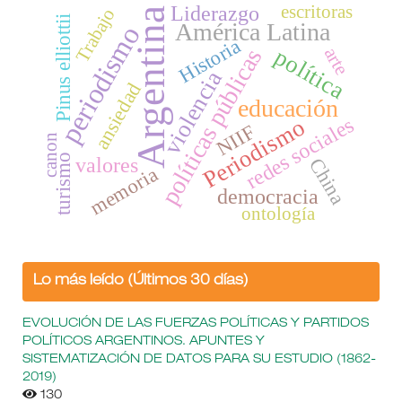
escritoras
Liderazgo
Trabajo
Argentina
Pinus elliottii
América Latina
periodismo
Historia
política
arte
políticas públicas
violencia
ansiedad
educación
redes sociales
Periodismo
NIIF
canon
turismo
valores
China
memoria
democracia
ontología
Lo más leído (Últimos 30 días)
EVOLUCIÓN DE LAS FUERZAS POLÍTICAS Y PARTIDOS
POLÍTICOS ARGENTINOS. APUNTES Y
SISTEMATIZACIÓN DE DATOS PARA SU ESTUDIO (1862-
2019)
130