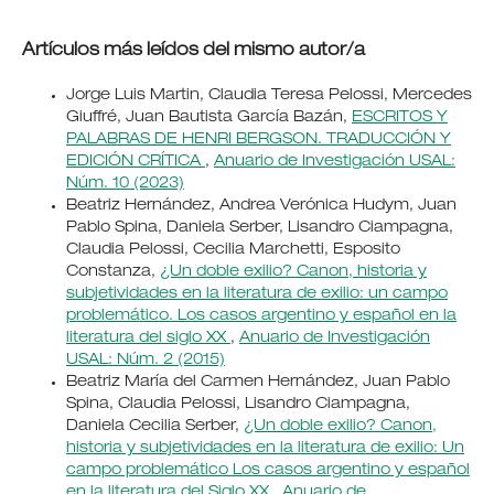
Artículos más leídos del mismo autor/a
Jorge Luis Martin, Claudia Teresa Pelossi, Mercedes
Giuffré, Juan Bautista García Bazán,
ESCRITOS Y
PALABRAS DE HENRI BERGSON. TRADUCCIÓN Y
EDICIÓN CRÍTICA
,
Anuario de Investigación USAL:
Núm. 10 (2023)
Beatriz Hernández, Andrea Verónica Hudym, Juan
Pablo Spina, Daniela Serber, Lisandro Ciampagna,
Claudia Pelossi, Cecilia Marchetti, Esposito
Constanza,
¿Un doble exilio? Canon, historia y
subjetividades en la literatura de exilio: un campo
problemático. Los casos argentino y español en la
literatura del siglo XX
,
Anuario de Investigación
USAL: Núm. 2 (2015)
Beatriz María del Carmen Hernández, Juan Pablo
Spina, Claudia Pelossi, Lisandro Ciampagna,
Daniela Cecilia Serber,
¿Un doble exilio? Canon,
historia y subjetividades en la literatura de exilio: Un
campo problemático Los casos argentino y español
en la literatura del Siglo XX
,
Anuario de