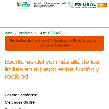
Inicio
/
Archivos
/
Núm. 9 (2022)
/
Proyectos de Investigación Facultad de Filosofía, Letras y
Estudios Orientales
Escrituras del yo: más allá de los
límites en el juego entre ficción y
realidad
Beatriz Hernández
Mercedes Giuffré