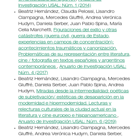
Investigación USAL: Núm. 1 (2014)
Beatriz Hernández, Claudia Pelossi, Lisandro
Ciampagna, Mercedes Giuffré, Andrea Verónica
Hudym, Daniela Serber, Juan Pablo Spina, María
Celia Marchetti,
Figuraciones del exilio y otras
catástrofes (guerra civil, guerra de Estado,
experiencias en campos de concentración):
acontecimientos traumáticos y canonización.
Problemáticas de su representación entre literatura,
cine / fotografía en textos españoles y argentinos
contemporáneos
,
Anuario de Investigación USAL:
Núm. 4 (2017)
Beatriz Hernández, Lisandro Ciampagna, Mercedes
Giuffré, Daniela Serber, Juan Pablo Spina, Andrea
Hudym,
Miradas desde la intermedialidad: poéticas
de subjetivación/ estéticas de desaparición en la
modernidad e hipermodernidad. Lecturas y
relecturas culturales de la ciudad actual en la
literatura y cine europeo e hispanoamericano
,
Anuario de Investigación USAL: Núm. 6 (2019)
Beatriz Hernández, Lisandro Ciampagna, Mercedes
Giuffré, Andrea Verónica Hudym, Daniela Serber,