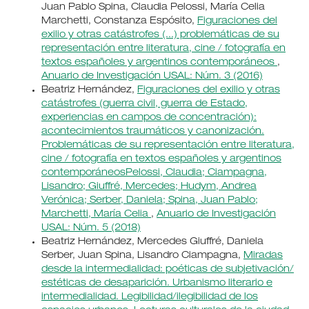
Juan Pablo Spina, Claudia Pelossi, María Celia
Marchetti, Constanza Espósito,
Figuraciones del
exilio y otras catástrofes (...) problemáticas de su
representación entre literatura, cine / fotografía en
textos españoles y argentinos contemporáneos
,
Anuario de Investigación USAL: Núm. 3 (2016)
Beatriz Hernández,
Figuraciones del exilio y otras
catástrofes (guerra civil, guerra de Estado,
experiencias en campos de concentración):
acontecimientos traumáticos y canonización.
Problemáticas de su representación entre literatura,
cine / fotografía en textos españoles y argentinos
contemporáneosPelossi, Claudia; Ciampagna,
Lisandro; Giuffré, Mercedes; Hudym, Andrea
Verónica; Serber, Daniela; Spina, Juan Pablo;
Marchetti, María Celia
,
Anuario de Investigación
USAL: Núm. 5 (2018)
Beatriz Hernández, Mercedes Giuffré, Daniela
Serber, Juan Spina, Lisandro Ciampagna,
Miradas
desde la intermedialidad: poéticas de subjetivación/
estéticas de desaparición. Urbanismo literario e
intermedialidad. Legibilidad/ilegibilidad de los