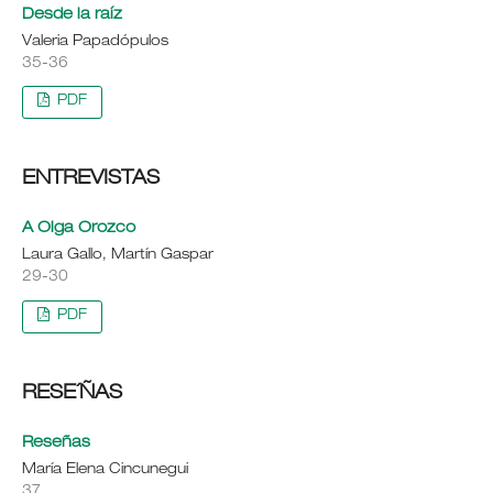
Desde la raíz
Valeria Papadópulos
35-36
PDF
ENTREVISTAS
A Olga Orozco
Laura Gallo, Martín Gaspar
29-30
PDF
RESE´ÑAS
Reseñas
María Elena Cincunegui
37