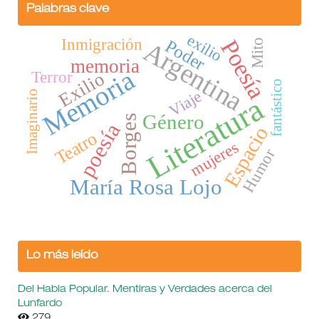
Palabras clave
exilio
Poesía
Inmigración
Poder
Argentina
Mito
memoria
Memoria
Exilio
Terror
fantástico
Viaje
Imaginario
Literatura
Género
Borges
poesía
Espacio
Teatro
mujeres
Humor
María Rosa Lojo
Lo más leído
Del Habla Popular. Mentiras y Verdades acerca del
Lunfardo
279