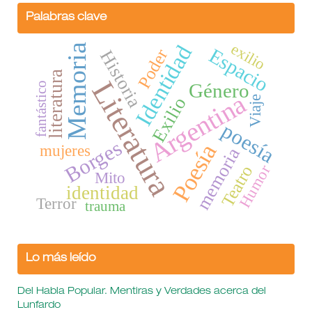
Palabras clave
exilio
Identidad
Memoria
Espacio
Poder
Historia
literatura
Literatura
Género
fantástico
Argentina
Exilio
Viaje
poesía
Borges
Poesía
mujeres
memoria
Humor
Teatro
Mito
identidad
Terror
trauma
Lo más leído
Del Habla Popular. Mentiras y Verdades acerca del
Lunfardo