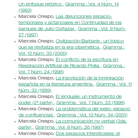
Un enfoque retórico
,
Gramma : Vol. 4 Núm. 14
(1993)
Marcela Crespo,
Las disjunciones espacio-
temporales y actanciales en Continuidad de los
parques de Julio Cortazar
,
Gramma : Vol. 9 Núm.
27 (1997)
Marcela Crespo,
Civilización/Barbarie : un tópico
que se revitaliza en la era cibernética
,
Gramma :
Vol. 12 Núm. 33 (2000)
Marcela Crespo,
El conflicto de la escritura en
Respiración Artificial de Ricardo Piglia
,
Gramma :
Vol. 7 Núm. 24 (1996)
Marcela Crespo,
La Inscripción de la inmigración
española en la literatura argentina
,
Gramma : Vol. 11
Núm. 32 (1999)
Marcela Crespo,
El lenguaje: un instrumento de
poder (2ª parte)
,
Gramma : Vol. 7 Núm. 23 (1996)
Marcela Crespo,
La problemática del exilio: espacio
de confluencias
,
Gramma : Vol. 13 Núm. 34 (2001)
Marcela Crespo,
La comunicación no verbal (2da.
parte)
,
Gramma : Vol. 8 Núm. 26 (1997)
Marcela Crespo,
Dos espacios intersticiales: el