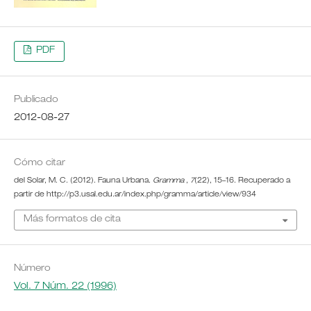
PDF
Publicado
2012-08-27
Cómo citar
del Solar, M. C. (2012). Fauna Urbana.
Gramma
,
7
(22), 15–16. Recuperado a
partir de http://p3.usal.edu.ar/index.php/gramma/article/view/934
Más formatos de cita
Número
Vol. 7 Núm. 22 (1996)