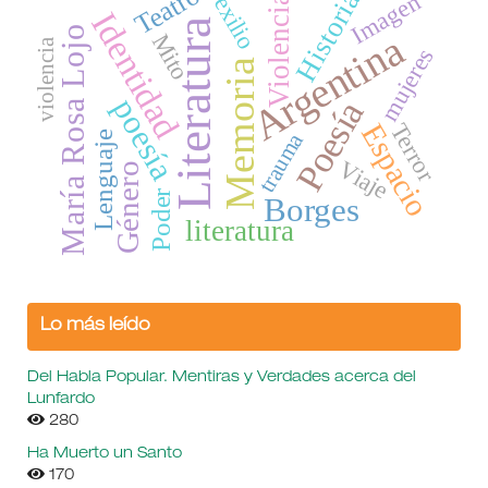
Teatro
Historia
Imagen
exilio
Violencia
Identidad
Literatura
María Rosa Lojo
Argentina
Mito
violencia
mujeres
Memoria
poesía
Poesía
Espacio
Terror
trauma
Lenguaje
Viaje
Género
Poder
Borges
literatura
Lo más leído
Del Habla Popular. Mentiras y Verdades acerca del
Lunfardo
280
Ha Muerto un Santo
170