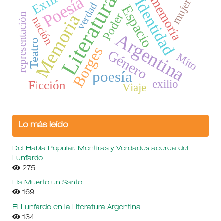
Exilio
mujeres
Literatura
Poesía
memoria
Identidad
verdad
Espacio
Poder
Memoria
representación
nación
Argentina
Teatro
Borges
Género
Mito
poesía
exilio
Ficción
Viaje
Lo más leído
Del Habla Popular. Mentiras y Verdades acerca del
Lunfardo
275
Ha Muerto un Santo
169
El Lunfardo en la Literatura Argentina
134