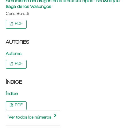
Simbolismo del dragón en la literatura épica: Beowulf y la
Saga de los Volsungos
Carla Buratti
PDF
AUTORES
Autores
PDF
ÍNDICE
Índice
PDF
Ver todos los números