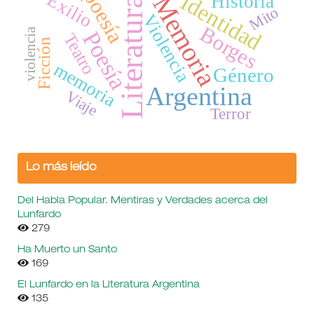
poesía
Identidad
Exilio
Historia
Memoria
Literatura
Mito
Violencia
Borges
violencia
Poesía
Teatro
Ficción
memoria
Género
Argentina
Viaje
Terror
Lo más leído
Del Habla Popular. Mentiras y Verdades acerca del
Lunfardo
279
Ha Muerto un Santo
169
El Lunfardo en la Literatura Argentina
135