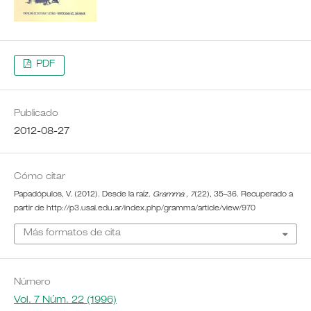
PDF
Publicado
2012-08-27
Cómo citar
Papadópulos, V. (2012). Desde la raíz.
Gramma
,
7
(22), 35–36. Recuperado a
partir de http://p3.usal.edu.ar/index.php/gramma/article/view/970
Más formatos de cita
Número
Vol. 7 Núm. 22 (1996)