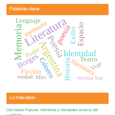
Palabras clave
Literatura
Lenguaje
memoria
Espacio
poesía
Memoria
Exilio
Poesía
Argentina
Poder
Identidad
Borges
Teatro
Género
literatura
Historia
Viaje
Ficción
verdad
Mito
revista Sur
Lo más leído
Del Habla Popular. Mentiras y Verdades acerca del