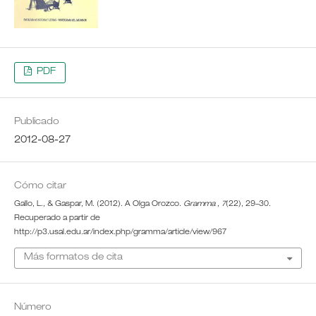
PDF
Publicado
2012-08-27
Cómo citar
Gallo, L., & Gaspar, M. (2012). A Olga Orozco.
Gramma
,
7
(22), 29–30.
Recuperado a partir de
http://p3.usal.edu.ar/index.php/gramma/article/view/967
Más formatos de cita
Número