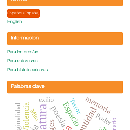
Español (España)
English
Información
Para lectores/as
Para autores/as
Para bibliotecarios/as
Palabras clave
memoria
exilio
Terror
Espacio
Violencia
marginalidad
Literatura
poesía
Identidad
Mito
Poder