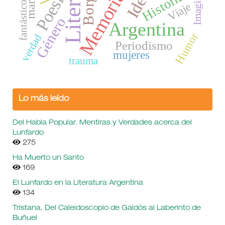
Imaginario
Borges
Poesía
Memoria
Historia
fantástico
Viaje
Género
Argentina
Humor
verdad
Periodismo
mujeres
trauma
Lo más leído
Del Habla Popular. Mentiras y Verdades acerca del
Lunfardo
275
Ha Muerto un Santo
169
El Lunfardo en la Literatura Argentina
134
Tristana, Del Caleidoscopio de Galdós al Laberinto de
Buñuel