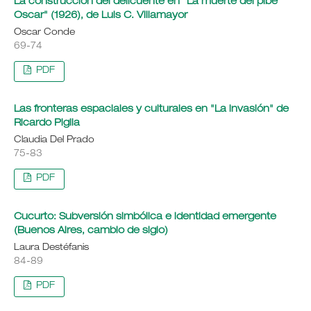
La construcción del delicuente en "La muerte del pibe
Oscar" (1926), de Luis C. Villamayor
Oscar Conde
69-74
PDF
Las fronteras espaciales y culturales en "La invasión" de
Ricardo Piglia
Claudia Del Prado
75-83
PDF
Cucurto: Subversión simbólica e identidad emergente
(Buenos Aires, cambio de siglo)
Laura Destéfanis
84-89
PDF