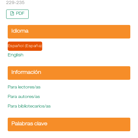
229-235
PDF
Idioma
Español (España)
English
Información
Para lectores/as
Para autores/as
Para bibliotecarios/as
Palabras clave