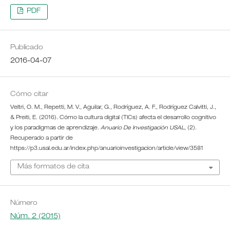
PDF
Publicado
2016-04-07
Cómo citar
Veltri, O. M., Repetti, M. V., Aguilar, G., Rodríguez, A. F., Rodríguez Calvitti, J.,
& Preiti, E. (2016). Cómo la cultura digital (TICs) afecta el desarrollo cognitivo
y los paradigmas de aprendizaje.
Anuario De Investigación USAL
, (2).
Recuperado a partir de
https://p3.usal.edu.ar/index.php/anuarioinvestigacion/article/view/3581
Más formatos de cita
Número
Núm. 2 (2015)