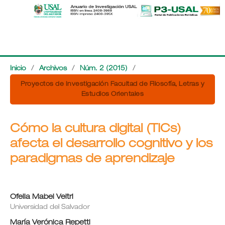
Inicio
/
Archivos
/
Núm. 2 (2015)
/
Proyectos de Investigación Facultad de Filosofía, Letras y
Estudios Orientales
Cómo la cultura digital (TICs)
afecta el desarrollo cognitivo y los
paradigmas de aprendizaje
Ofelia Mabel Veltri
Universidad del Salvador
María Verónica Repetti