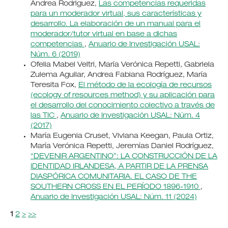
Andrea Rodriguez,
Las competencias requeridas
para un moderador virtual, sus características y
desarrollo. La elaboración de un manual para el
moderador/tutor virtual en base a dichas
competencias
,
Anuario de Investigación USAL:
Núm. 6 (2019)
Ofelia Mabel Veltri, María Verónica Repetti, Gabriela
Zulema Aguilar, Andrea Fabiana Rodríguez, María
Teresita Fox,
El método de la ecología de recursos
(ecology of resources method) y su aplicación para
el desarrollo del conocimiento colectivo a través de
las TIC
,
Anuario de Investigación USAL: Núm. 4
(2017)
María Eugenia Cruset, Viviana Keegan, Paula Ortiz,
María Verónica Repetti, Jeremías Daniel Rodríguez,
“DEVENIR ARGENTINO”: LA CONSTRUCCIÓN DE LA
IDENTIDAD IRLANDESA, A PARTIR DE LA PRENSA
DIASPÓRICA COMUNITARIA. EL CASO DE THE
SOUTHERN CROSS EN EL PERÍODO 1896-1910
,
Anuario de Investigación USAL: Núm. 11 (2024)
1
2
>
>>