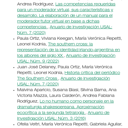
Andrea Rodríguez,
Las competencias requeridas
para un moderador virtual, sus características y
desarrollo. La elaboración de un manual para el
moderador/tutor virtual en base a dichas
competencias
,
Anuario de Investigación USAL:
Núm. 7 (2020)
Paula Ortiz, Viviana Keegan, María Verónica Repetti,
Leonel Kodnia,
The southern cross: la
representación de la identidad irlando-argentina en
los albores del siglo XX
,
Anuario de Investigación
USAL: Núm. 9 (2022)
Juan José Delaney, Paula Ortiz, María Verónica
Repetti, Leonel Kodnia,
Historia critica del periódico
The Southern Cross
,
Anuario de Investigación
USAL: Núm. 7 (2020)
Malvina Aparicio, Susana Biasi, Silvina Barna, Ana
Victoria Mazza, Laura Calderón, Andrea Fabiana
Rodríguez,
Lo no humano como personaje en la
dramaturgia shakespereana. Aproximación
ecocrítica a la segunda tetralogía
,
Anuario de
Investigación USAL: Núm. 3 (2016)
Ofelia Veltri, María Verónica Repetti, Gabriela Aguilar,