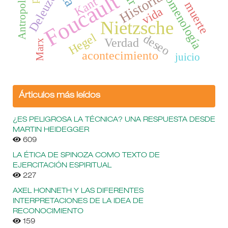
fenomenología
Antropología
Foucault
Historia
Deleuze
Kant
muerte
vida
Nietzsche
Hegel
deseo
Verdad
Marx
acontecimiento
juicio
Árticulos más leídos
¿ES PELIGROSA LA TÉCNICA? UNA RESPUESTA DESDE
MARTIN HEIDEGGER
609
LA ÉTICA DE SPINOZA COMO TEXTO DE
EJERCITACIÓN ESPIRITUAL
227
AXEL HONNETH Y LAS DIFERENTES
INTERPRETACIONES DE LA IDEA DE
RECONOCIMIENTO
159