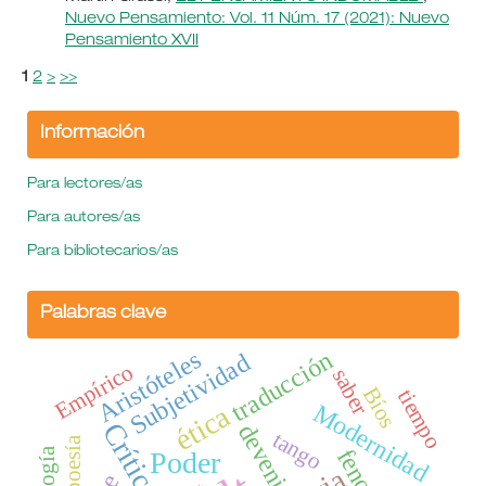
Nuevo Pensamiento: Vol. 11 Núm. 17 (2021): Nuevo
Pensamiento XVII
1
2
>
>>
Información
Para lectores/as
Para autores/as
Para bibliotecarios/as
Palabras clave
Aristóteles
traducción
Subjetividad
Empírico
saber
Bíos
tiempo
Modernidad
ética
Crítica
devenir
tango
poesía
Poder