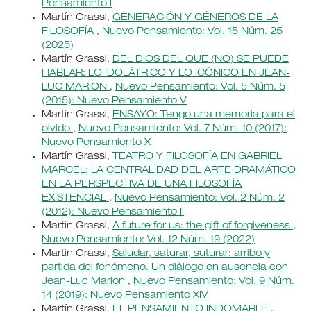
Pensamiento I
Martín Grassi,
GENERACIÓN Y GÉNEROS DE LA
FILOSOFÍA
,
Nuevo Pensamiento: Vol. 15 Núm. 25
(2025)
Martín Grassi,
DEL DIOS DEL QUE (NO) SE PUEDE
HABLAR: LO IDOLÁTRICO Y LO ICÓNICO EN JEAN-
LUC MARION
,
Nuevo Pensamiento: Vol. 5 Núm. 5
(2015): Nuevo Pensamiento V
Martín Grassi,
ENSAYO: Tengo una memoria para el
olvido
,
Nuevo Pensamiento: Vol. 7 Núm. 10 (2017):
Nuevo Pensamiento X
Martín Grassi,
TEATRO Y FILOSOFÍA EN GABRIEL
MARCEL: LA CENTRALIDAD DEL ARTE DRAMÁTICO
EN LA PERSPECTIVA DE UNA FILOSOFÍA
EXISTENCIAL
,
Nuevo Pensamiento: Vol. 2 Núm. 2
(2012): Nuevo Pensamiento II
Martín Grassi,
A future for us: the gift of forgiveness
,
Nuevo Pensamiento: Vol. 12 Núm. 19 (2022)
Martín Grassi,
Saludar, saturar, suturar: arribo y
partida del fenómeno. Un diálogo en ausencia con
Jean-Luc Marion
,
Nuevo Pensamiento: Vol. 9 Núm.
14 (2019): Nuevo Pensamiento XIV
Martín Grassi,
EL PENSAMIENTO INDOMABLE
,