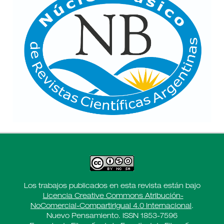
Los trabajos publicados en esta revista están bajo
Licencia Creative Commons Atribución-
NoComercial-CompartirIgual 4.0 Internacional
.
Nuevo Pensamiento. ISSN 1853-7596