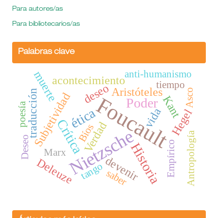
Para autores/as
Para bibliotecarios/as
Palabras clave
anti-humanismo
muerte
acontecimiento
tiempo
deseo
Aristóteles
Asco
traducción
Subjetividad
Foucault
Kant
Poder
poesía
ética
vida
Hegel
Crítica
Verdad
Bíos
Nietzsche
Antropología
Deseo
Empírico
Historia
Marx
devenir
Deleuze
tango
saber