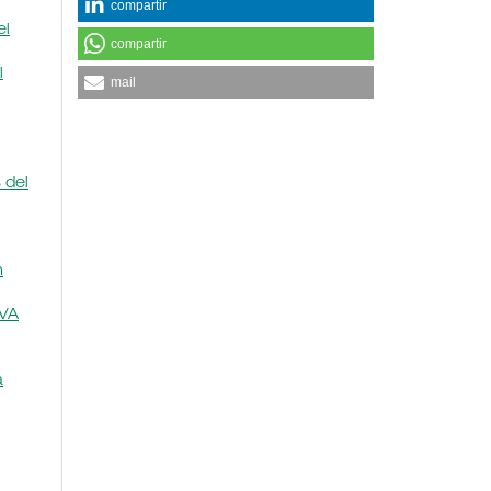
compartir
el
compartir
l
mail
 del
n
VA
a