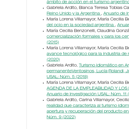
ámbito de acción en el turismo argentin
Gabriela Ardito, Blanca Teresa Tobias Cal
Reino Unido y la Argentina
,
Anuario de I
María Lorena Villamayor, María Cecilia B
del ocio en la sociedad argentina
,
Anuar
María Cecilia Benzonelli, Claudina Gonz
comercialización formales y para los ce
(2015)
María Lorena Villamayor, María Cecilia B
avance tecnológico para la industria de
(2020)
Gabriela Ardito,
Turismo idiomático en A
permanenteVentosinos, Lucía;Rolandi, J
USAL: Núm. 5 (2018)
María Lorena Villamayor, María Cecilia B
AGENDA DE LA EMPLEABILIDAD Y LOS
Anuario de Investigación USAL: Núm. 11 
Gabriela Ardito, Carina Villamayor, Cecili
realidad que caracteriza al turismo idio
apertura y recuperación del producto 
Núm. 9 (2022)