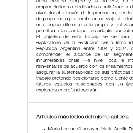
cada destino elegido y, a su vez, ha 
emprendimientos dedicados a satisfacer la
nivel global a través de la promoción, gestió
de programas que combinan un viaje al exteri
una lengua diferente a la propia y activida
permitan a los participantes adquirir conocimi
El objetivo de este trabajo se centrará 
exploratorio de la evolución del turismo i
República Argentina entre 1994 y 2024,
comprender el alcance de un segment
innumerables crisis —a nivel local e in
reinventarse de acuerdo con los lineamiento
asegurar la sustentabilidad de sus prácticas 
trabajo pretende posicionarse como fuente d
futuros estudios relacionados con un ár
explorada enprofundidad aún.
Artículos más leídos del mismo autor/a
María Lorena Villamayor, María Cecilia B