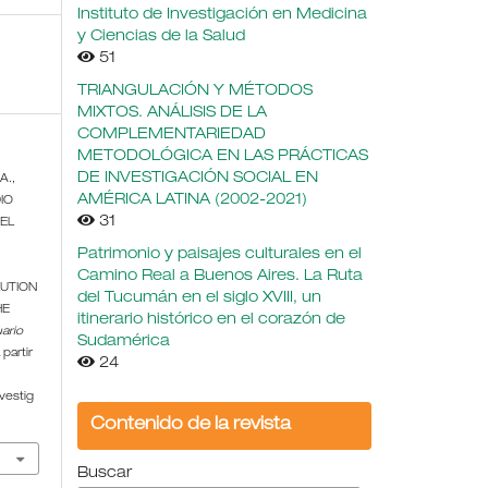
Instituto de Investigación en Medicina
y Ciencias de la Salud
51
TRIANGULACIÓN Y MÉTODOS
MIXTOS. ANÁLISIS DE LA
COMPLEMENTARIEDAD
METODOLÓGICA EN LAS PRÁCTICAS
DE INVESTIGACIÓN SOCIAL EN
A.,
AMÉRICA LATINA (2002-2021)
DIO
31
EL
Patrimonio y paisajes culturales en el
Camino Real a Buenos Aires. La Ruta
UTION
del Tucumán en el siglo XVIII, un
HE
itinerario histórico en el corazón de
ario
Sudamérica
 partir
24
vestig
Contenido de la revista
Buscar