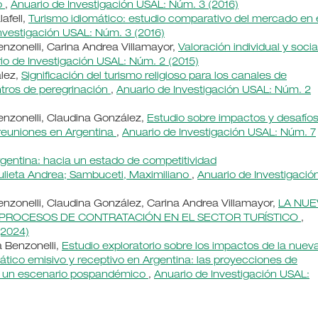
o
,
Anuario de Investigación USAL: Núm. 3 (2016)
afell,
Turismo idiomático: estudio comparativo del mercado en 
nvestigación USAL: Núm. 3 (2016)
enzonelli, Carina Andrea Villamayor,
Valoración individual y socia
io de Investigación USAL: Núm. 2 (2015)
ález,
Significación del turismo religioso para los canales de
ntros de peregrinación
,
Anuario de Investigación USAL: Núm. 2
enzonelli, Claudina González,
Estudio sobre impactos y desafíos
 reuniones en Argentina
,
Anuario de Investigación USAL: Núm. 7
rgentina: hacia un estado de competitividad
ulieta Andrea; Sambuceti, Maximiliano
,
Anuario de Investigació
enzonelli, Claudina González, Carina Andrea Villamayor,
LA NUE
 PROCESOS DE CONTRATACIÓN EN EL SECTOR TURÍSTICO
,
(2024)
a Benzonelli,
Estudio exploratorio sobre los impactos de la nuev
mático emisivo y receptivo en Argentina: las proyecciones de
en un escenario pospandémico
,
Anuario de Investigación USAL: