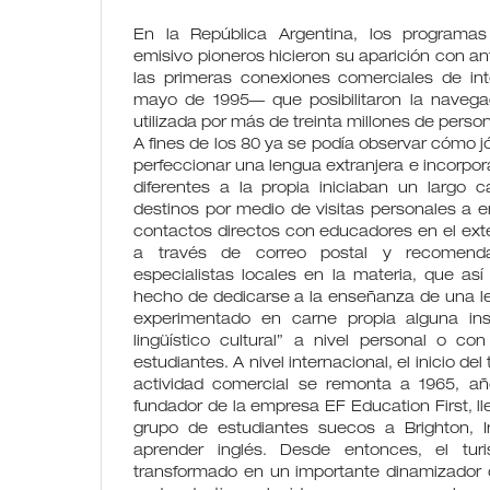
En la República Argentina, los programas
emisivo pioneros hicieron su aparición con ant
las primeras conexiones comerciales de int
mayo de 1995— que posibilitaron la navega
utilizada por más de treinta millones de pers
A fines de los 80 ya se podía observar cómo j
perfeccionar una lengua extranjera e incorpor
diferentes a la propia iniciaban un largo
destinos por medio de visitas personales a 
contactos directos con educadores en el exte
a través de correo postal y recomen
especialistas locales en la materia, que as
hecho de dedicarse a la enseñanza de una le
experimentado en carne propia alguna ins
lingüístico cultural” a nivel personal o c
estudiantes. A nivel internacional, el inicio d
actividad comercial se remonta a 1965, año
fundador de la empresa EF Education First, ll
grupo de estudiantes suecos a Brighton, In
aprender inglés. Desde entonces, el tur
transformado en un importante dinamizador 