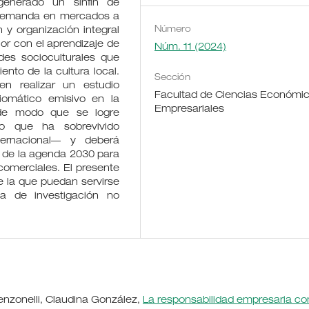
generado un sinfín de
 demanda en mercados a
Número
n y organización integral
or con el aprendizaje de
Núm. 11 (2024)
des socioculturales que
ento de la cultura local.
Sección
en realizar un estudio
Facultad de Ciencias Económic
diomático emisivo en la
Empresariales
 de modo que se logre
o que ha sobrevivido
ternacional— y deberá
s de la agenda 2030 para
comerciales. El presente
e la que puedan servirse
ea de investigación no
enzonelli, Claudina González,
La responsabilidad empresaria c