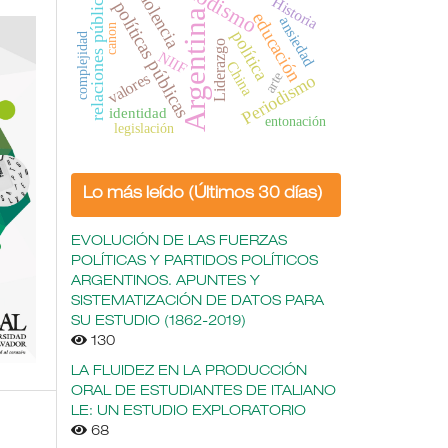
periodismo
relaciones públicas
violencia
Historia
políticas públicas
Argentina
educación
ansiedad
canon
política
complejidad
Liderazgo
NIIF
China
arte
valores
Periodismo
identidad
entonación
legislación
Lo más leído (Últimos 30 días)
EVOLUCIÓN DE LAS FUERZAS
POLÍTICAS Y PARTIDOS POLÍTICOS
ARGENTINOS. APUNTES Y
SISTEMATIZACIÓN DE DATOS PARA
SU ESTUDIO (1862-2019)
130
LA FLUIDEZ EN LA PRODUCCIÓN
ORAL DE ESTUDIANTES DE ITALIANO
LE: UN ESTUDIO EXPLORATORIO
68