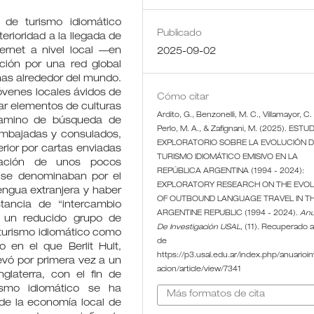
 de turismo idiomático
Publicado
erioridad a la llegada de
ernet a nivel local —en
2025-09-02
ción por una red global
onas alrededor del mundo.
óvenes locales ávidos de
Cómo citar
ar elementos de culturas
Ardito, G., Benzonelli, M. C., Villamayor, C. 
 camino de búsqueda de
Perlo, M. A., & Zafignani, M. (2025). ESTU
embajadas y consulados,
EXPLORATORIO SOBRE LA EVOLUCIÓN D
rior por cartas enviadas
TURISMO IDIOMÁTICO EMISIVO EN LA
dación de unos pocos
REPÚBLICA ARGENTINA (1994 - 2024):
í se denominaban por el
EXPLORATORY RESEARCH ON THE EVOL
ngua extranjera y haber
OF OUTBOUND LANGUAGE TRAVEL IN T
tancia de “intercambio
ARGENTINE REPUBLIC (1994 - 2024).
Anu
on un reducido grupo de
De Investigación USAL
, (11). Recuperado a
el turismo idiomático como
de
 en el que Berlit Hult,
https://p3.usal.edu.ar/index.php/anuarioin
evó por primera vez a un
acion/article/view/7341
glaterra, con el fin de
ismo idiomático se ha
Más formatos de cita
de la economía local de