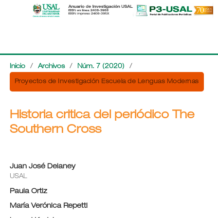
Inicio
/
Archivos
/
Núm. 7 (2020)
/
Proyectos de Investigación Escuela de Lenguas Modernas
Historia critica del periódico The
Southern Cross
Juan José Delaney
USAL
Paula Ortiz
María Verónica Repetti