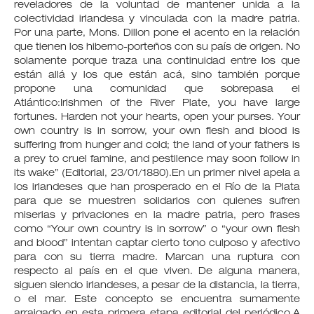
reveladores de la voluntad de mantener unida a la
colectividad irlandesa y vinculada con la madre patria.
Por una parte, Mons. Dillon pone el acento en la relación
que tienen los hiberno-porteños con su país de origen. No
solamente porque traza una continuidad entre los que
están allá y los que están acá, sino también porque
propone una comunidad que sobrepasa el
Atlántico:Irishmen of the River Plate, you have large
fortunes. Harden not your hearts, open your purses. Your
own country is in sorrow, your own flesh and blood is
suffering from hunger and cold; the land of your fathers is
a prey to cruel famine, and pestilence may soon follow in
its wake” (Editorial, 23/01/1880).En un primer nivel apela a
los irlandeses que han prosperado en el Río de la Plata
para que se muestren solidarios con quienes sufren
miserias y privaciones en la madre patria, pero frases
como “Your own country is in sorrow” o “your own flesh
and blood” intentan captar cierto tono culposo y afectivo
para con su tierra madre. Marcan una ruptura con
respecto al país en el que viven. De alguna manera,
siguen siendo irlandeses, a pesar de la distancia, la tierra,
o el mar. Este concepto se encuentra sumamente
arraigado en esta primera etapa editorial del periódico.A