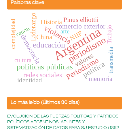
Palabras clave
Liderazgo
Pinus elliottii
Historia
complejidad
comercio exterior
violencia
Argentina
canon
Trabajo
arte
NIIF
democracia
China
periodismo
educación
transmedia
valores
Periodismo
cultura
política
políticas públicas
redes sociales
memoria
identidad
Lo más leído (Últimos 30 días)
EVOLUCIÓN DE LAS FUERZAS POLÍTICAS Y PARTIDOS
POLÍTICOS ARGENTINOS. APUNTES Y
SISTEMATIZACIÓN DE DATOS PARA SU ESTUDIO (1862-