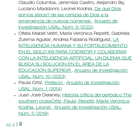
Claudio Columba, Jeremías Castro, Alejandro Sly,
Luciano Maddonni, Leonel Kodnia,
De qué Dios
somos ateos? de las cenizas de Dios a la
emergencia de nuevos númenes
,
Anuario de
Investigación USAL: Núm. 9 (2022)
Ofelia Mabel Veltri, María Verónica Repetti, Gabriela
Zulema Aguilar, Andrea Fabiana Rodríguez,
LA
INTELIGENCIA HUMANA Y SU FORTALECIMIENTO
EN EL SIGLO XXI PARA COEXISTIR Y COLABORAR
CON LA INTELIGENCIA ARTIFICIAL: UN DILEMA QUE
BUSCA SU SOLUCIÓN EN EL ÁREA DE LA
EDUCACIÓN SUPERIOR
,
Anuario de Investigación
USAL: Núm. 10 (2023)
Paula Ortiz,
Prefacio
,
Anuario de Investigación
USAL: Núm. 1 (2014)
Juan José Delaney,
Historia crítica del periódico The
southern crossOrtiz, Paula; Repetti, María Verónica;
Kodnia, Leonel
,
Anuario de Investigación USAL:
Núm. 5 (2018)
<<
<
1
2