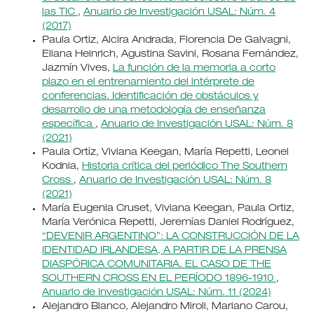
las TIC
,
Anuario de Investigación USAL: Núm. 4
(2017)
Paula Ortiz, Alcira Andrada, Florencia De Galvagni,
Eliana Heinrich, Agustina Savini, Rosana Fernández,
Jazmín Vives,
La función de la memoria a corto
plazo en el entrenamiento del intérprete de
conferencias. Identificación de obstáculos y
desarrollo de una metodología de enseñanza
específica
,
Anuario de Investigación USAL: Núm. 8
(2021)
Paula Ortíz, Viviana Keegan, María Repetti, Leonel
Kodnia,
Historia crítica del periódico The Southern
Cross
,
Anuario de Investigación USAL: Núm. 8
(2021)
María Eugenia Cruset, Viviana Keegan, Paula Ortiz,
María Verónica Repetti, Jeremías Daniel Rodríguez,
“DEVENIR ARGENTINO”: LA CONSTRUCCIÓN DE LA
IDENTIDAD IRLANDESA, A PARTIR DE LA PRENSA
DIASPÓRICA COMUNITARIA. EL CASO DE THE
SOUTHERN CROSS EN EL PERÍODO 1896-1910
,
Anuario de Investigación USAL: Núm. 11 (2024)
Alejandro Blanco, Alejandro Miroli, Mariano Carou,