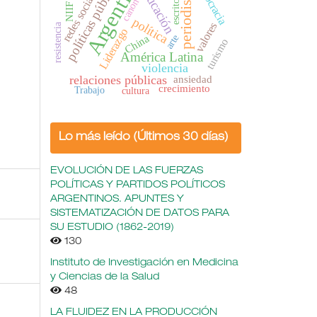
Argentina
políticas públicas
democracia
periodismo
educación
redes sociales
escritoras
canon
NIIF
política
valores
resistencia
Liderazgo
China
arte
turismo
América Latina
violencia
relaciones públicas
ansiedad
crecimiento
Trabajo
cultura
Lo más leído (Últimos 30 días)
EVOLUCIÓN DE LAS FUERZAS
POLÍTICAS Y PARTIDOS POLÍTICOS
ARGENTINOS. APUNTES Y
SISTEMATIZACIÓN DE DATOS PARA
SU ESTUDIO (1862-2019)
130
Instituto de Investigación en Medicina
y Ciencias de la Salud
48
LA FLUIDEZ EN LA PRODUCCIÓN