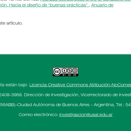
ión. Hacia el diseño de “buenas prácticas”
,
Anuario de
e artículo.
sta están bajo
Licencia Creative Commons Atribución-NoComerci
2408-3968. Dirección de Investigación, Vicerrectorado de Investi
56ABB)-Ciudad Autónoma de Buenos Aires – Argentina, Tel.: 54
Correo electrónico:
investigacion@usal.edu.ar