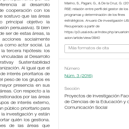
Marino, S., Pagani, G., & De la Cruz, G. (20
erencia al desarrollo
RSE: relación entre perfil del gestor de los
 de cooperación con los
programas y determinación de los fines
e sostuvo que las áreas
estratégicos.
Anuario De Investigación US
 principal objetivo la
Recuperado a partir de
ión persuasiva). Si bien
https://p3.usal.edu.ar/index.php/anuarioin
de ser de estas áreas, la
acion/article/view/3840
e acciones socialmente
sa como actor social. La
Más formatos de cita
a tercera hipótesis: los
vinculadas al Desarrollo
ativay Sustentabilidad
nización. Al igual que el
Número
e interés prioritarios de
Núm. 3 (2016)
el peso de los grupos es
 mayor presencia en sus
Sección
áreas. Con respecto a la
Proyectos de Investigación Fac
estionados por las áreas
de Ciencias de la Educación y d
rupos de interés externo,
Comunicación Social
público prioritario para
 la investigación y están
rtar quién los gestiona.
ones de las áreas que