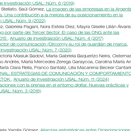
e Investigación USAL: Núm. 6 (2019)
o Stellato, Saúl Gómez,
La imagen de las empresas en la Argent
a. Una contribución a la mejora de su posicionamiento en la
ón USAL: Núm. 9 (2022)
 Gabriela Pagani, Nora Estela Diez, Mayra Giselle Lilián Álvare
ng por parte del Tercer Sector. El caso de las ONG ante las
2015
,
Anuario de Investigación USAL: Núm. 4 (2017)
rector de comunicación (Dircom)y su rol de guardián de marca.
 Investigación USAL: Núm. 7 (2020)
ictoria Masiuk Badovi, María Gabriela Baquerizo Neira, Cisterna
ano Andrés, María Mercedes Zerega Garaycoa, Carolina María Ar
aría Clara Rella, Franco Santaliz, Lilia Macarena Becker Cantari
ONAL: ESTRATEGIAS DE COMUNICACIÓN Y COMPORTAMIENT
IKTOK
,
Anuario de Investigación USAL: Núm. 11 (2024)
laciones con la prensa en el entorno digital. Nuevas prácticas y
 USAL: Núm. 3 (2016)
riela Yamila Gómez,
Alianzas estratégicas entre Organizaciones