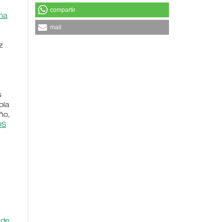
compartir
ina
mail
z
s
ola
ño,
OS
 de