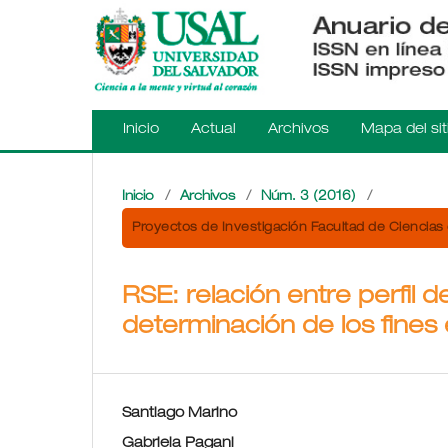
Inicio
Actual
Archivos
Mapa del sit
Inicio
/
Archivos
/
Núm. 3 (2016)
/
Proyectos de Investigación Facultad de Ciencias 
RSE: relación entre perfil 
determinación de los fines
Santiago Marino
Gabriela Pagani