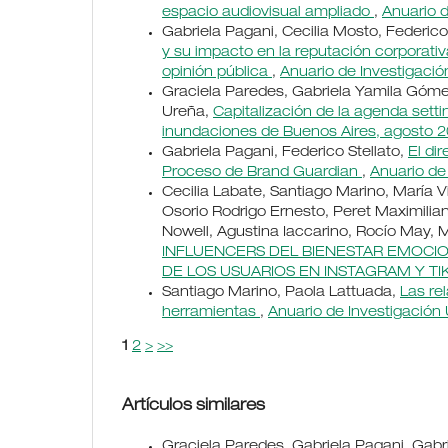
espacio audiovisual ampliado
,
Anuario d
Gabriela Pagani, Cecilia Mosto, Federic
y su impacto en la reputación corporativ
opinión pública
,
Anuario de Investigaci
Graciela Paredes, Gabriela Yamila Gómez,
Ureña,
Capitalización de la agenda setti
inundaciones de Buenos Aires, agosto 
Gabriela Pagani, Federico Stellato,
El di
Proceso de Brand Guardian
,
Anuario de
Cecilia Labate, Santiago Marino, María V
Osorio Rodrigo Ernesto, Peret Maximili
Nowell, Agustina Iaccarino, Rocío May, M
INFLUENCERS DEL BIENESTAR EMOCI
DE LOS USUARIOS EN INSTAGRAM Y T
Santiago Marino, Paola Lattuada,
Las re
herramientas
,
Anuario de Investigación
1
2
>
>>
Artículos similares
Graciela Paredes, Gabriela Pagani, Gab