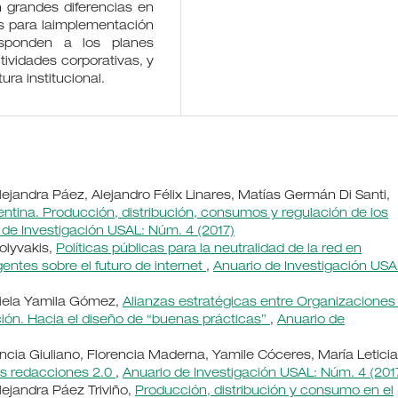
 grandes diferencias en
os para laimplementación
esponden a los planes
tividades corporativas, y
ura institucional.
lejandra Páez, Alejandro Félix Linares, Matías Germán Di Santi,
entina. Producción, distribución, consumos y regulación de los
 de Investigación USAL: Núm. 4 (2017)
olyvakis,
Políticas públicas para la neutralidad de la red en
entes sobre el futuro de internet
,
Anuario de Investigación USA
riela Yamila Gómez,
Alianzas estratégicas entre Organizaciones
ión. Hacia el diseño de “buenas prácticas”
,
Anuario de
ncia Giuliano, Florencia Maderna, Yamile Cóceres, María Leticia
las redacciones 2.0
,
Anuario de Investigación USAL: Núm. 4 (201
lejandra Páez Triviño,
Producción, distribución y consumo en el