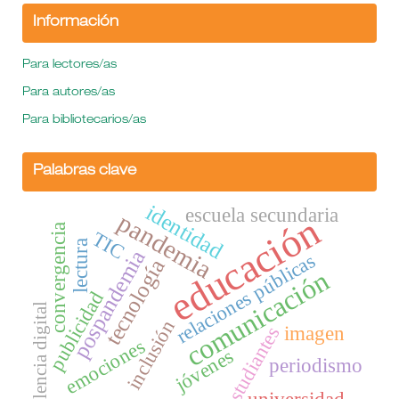
Información
Para lectores/as
Para autores/as
Para bibliotecarios/as
Palabras clave
identidad
escuela secundaria
pandemia
educación
convergencia
TIC
lectura
pospandemia
relaciones públicas
tecnología
comunicación
publicidad
violencia digital
inclusión
imagen
estudiantes
emociones
jóvenes
periodismo