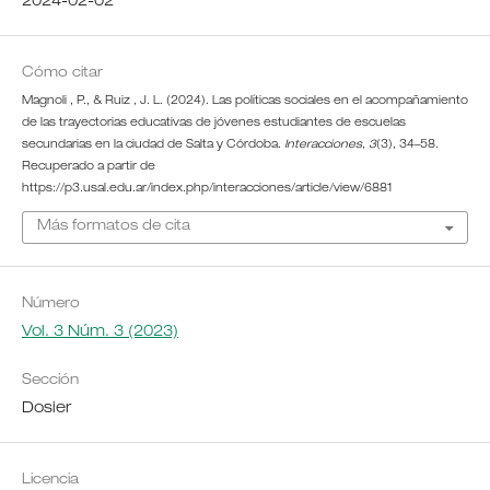
2024-02-02
Cómo citar
Magnoli , P., & Ruiz , J. L. (2024). Las políticas sociales en el acompañamiento
de las trayectorias educativas de jóvenes estudiantes de escuelas
secundarias en la ciudad de Salta y Córdoba.
Interacciones
,
3
(3), 34–58.
Recuperado a partir de
https://p3.usal.edu.ar/index.php/interacciones/article/view/6881
Más formatos de cita
Número
Vol. 3 Núm. 3 (2023)
Sección
Dosier
Licencia