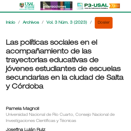
Dosier
Inicio
/
Archivos
/
Vol. 3 Núm. 3 (2023)
/
Las políticas sociales en el
acompañamiento de las
trayectorias educativas de
jóvenes estudiantes de escuelas
secundarias en la ciudad de Salta
y Córdoba
Pamela Magnoli
Universidad Nacional de Río Cuarto, Consejo Nacional de
Investigaciones Científicas y Técnicas
Josefina Luján Ruiz