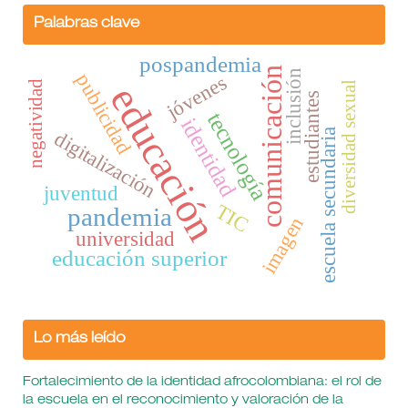
Palabras clave
pospandemia
comunicación
inclusión
publicidad
jóvenes
negatividad
diversidad sexual
educación
estudiantes
tecnología
identidad
escuela secundaria
digitalización
juventud
TIC
pandemia
imagen
universidad
educación superior
Lo más leído
Fortalecimiento de la identidad afrocolombiana: el rol de
la escuela en el reconocimiento y valoración de la