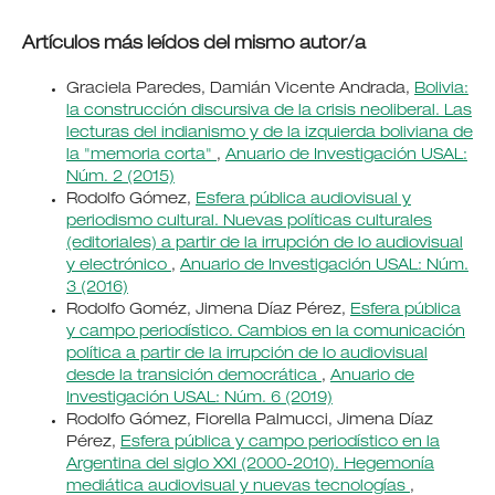
Artículos más leídos del mismo autor/a
Graciela Paredes, Damián Vicente Andrada,
Bolivia:
la construcción discursiva de la crisis neoliberal. Las
lecturas del indianismo y de la izquierda boliviana de
la "memoria corta"
,
Anuario de Investigación USAL:
Núm. 2 (2015)
Rodolfo Gómez,
Esfera pública audiovisual y
periodismo cultural. Nuevas políticas culturales
(editoriales) a partir de la irrupción de lo audiovisual
y electrónico
,
Anuario de Investigación USAL: Núm.
3 (2016)
Rodolfo Goméz, Jimena Díaz Pérez,
Esfera pública
y campo periodístico. Cambios en la comunicación
política a partir de la irrupción de lo audiovisual
desde la transición democrática
,
Anuario de
Investigación USAL: Núm. 6 (2019)
Rodolfo Gómez, Fiorella Palmucci, Jimena Díaz
Pérez,
Esfera pública y campo periodístico en la
Argentina del siglo XXI (2000-2010). Hegemonía
mediática audiovisual y nuevas tecnologías
,