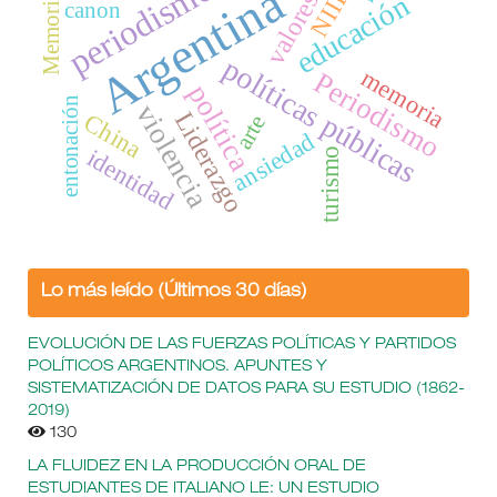
periodismo
Argentina
NIIF
valores
educación
Memoria
canon
políticas públicas
memoria
Periodismo
política
entonación
violencia
Liderazgo
China
arte
ansiedad
identidad
turismo
Lo más leído (Últimos 30 días)
EVOLUCIÓN DE LAS FUERZAS POLÍTICAS Y PARTIDOS
POLÍTICOS ARGENTINOS. APUNTES Y
SISTEMATIZACIÓN DE DATOS PARA SU ESTUDIO (1862-
2019)
130
LA FLUIDEZ EN LA PRODUCCIÓN ORAL DE
ESTUDIANTES DE ITALIANO LE: UN ESTUDIO