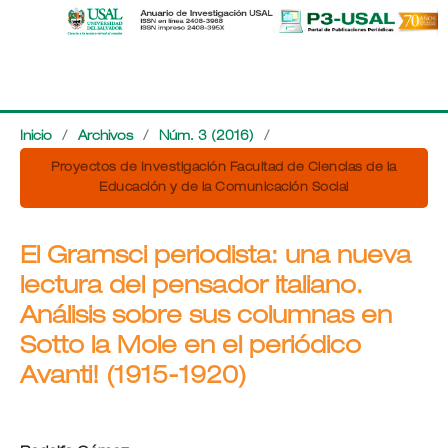
Inicio
/
Archivos
/
Núm. 3 (2016)
/
Proyectos de Investigación Facultad de Ciencias de la
Educación y de la Comunicación Social
El Gramsci periodista: una nueva
lectura del pensador italiano.
Análisis sobre sus columnas en
Sotto la Mole en el periódico
Avanti! (1915-1920)