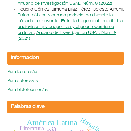
Anuario de Investigación USAL: Núm. 9 (2022)
Rodolfo Gómez, Jimena Díaz Pérez, Celeste Ainchil,
Esfera pública y campo periodístico durante la
década del noventa. Entre la hegemonía mediática
audiovisual y videopolítica y el posmodernismo
cultural
,
Anuario de Investigación USAL: Núm. 8
(2021)
Información
Para lectores/as
Para autores/as
Para bibliotecarios/as
Palabras clave
Historia
América Latina
Literatura