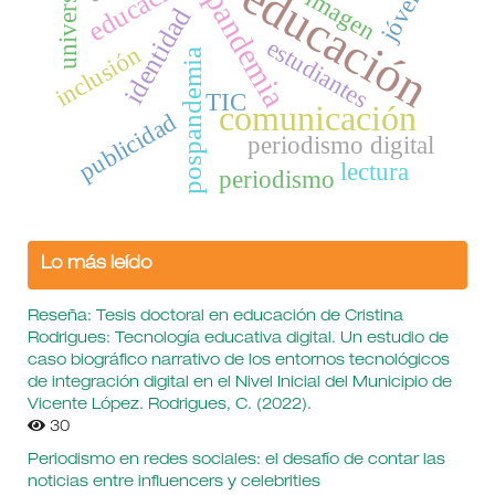
universidad
jóvenes
educación
imagen
pandemia
identidad
estudiantes
inclusión
pospandemia
TIC
comunicación
publicidad
periodismo digital
lectura
periodismo
Lo más leído
Reseña: Tesis doctoral en educación de Cristina
Rodrigues: Tecnología educativa digital. Un estudio de
caso biográfico narrativo de los entornos tecnológicos
de integración digital en el Nivel Inicial del Municipio de
Vicente López. Rodrigues, C. (2022).
30
Periodismo en redes sociales: el desafío de contar las
noticias entre influencers y celebrities