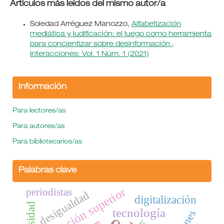
Artículos más leídos del mismo autor/a
Soledad Arréguez Manozzo,
Alfabetización
mediática y ludificación: el juego como herramienta
para concientizar sobre desinformación
,
Interacciones: Vol. 1 Núm. 1 (2021)
Información
Para lectores/as
Para autores/as
Para bibliotecarios/as
Palabras clave
educación superior
periodistas
desigualdad
digitalización
tecnología