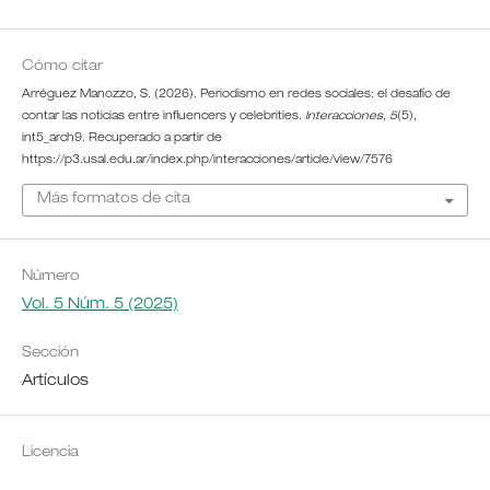
Cómo citar
Arréguez Manozzo, S. (2026). Periodismo en redes sociales: el desafío de
contar las noticias entre influencers y celebrities.
Interacciones
,
5
(5),
int5_arch9. Recuperado a partir de
https://p3.usal.edu.ar/index.php/interacciones/article/view/7576
Más formatos de cita
Número
Vol. 5 Núm. 5 (2025)
Sección
Artículos
Licencia