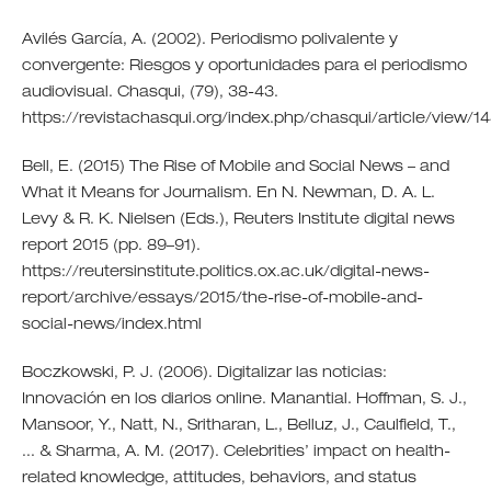
Avilés García, A. (2002). Periodismo polivalente y
convergente: Riesgos y oportunidades para el periodismo
audiovisual. Chasqui, (79), 38-43.
https://revistachasqui.org/index.php/chasqui/article/view/1
Bell, E. (2015) The Rise of Mobile and Social News – and
What it Means for Journalism. En N. Newman, D. A. L.
Levy & R. K. Nielsen (Eds.), Reuters Institute digital news
report 2015 (pp. 89–91).
https://reutersinstitute.politics.ox.ac.uk/digital-news-
report/archive/essays/2015/the-rise-of-mobile-and-
social-news/index.html
Boczkowski, P. J. (2006). Digitalizar las noticias:
Innovación en los diarios online. Manantial. Hoffman, S. J.,
Mansoor, Y., Natt, N., Sritharan, L., Belluz, J., Caulfield, T.,
... & Sharma, A. M. (2017). Celebrities’ impact on health-
related knowledge, attitudes, behaviors, and status