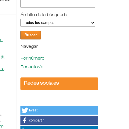
Ámbito de la búsqueda
na
Navegar
ti,
Por número
Por autor/a
ina
,
Redes sociales
tweet
,
compartir
a
úm.