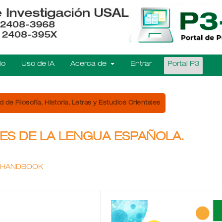
io
Uso de IA
Acerca de
Entrar
Portal P3
d de Filosofía, Historia, Letras y Estudios Orientales
ES DE LA LENGUA ESPAÑOLA.
E HANDBOOK