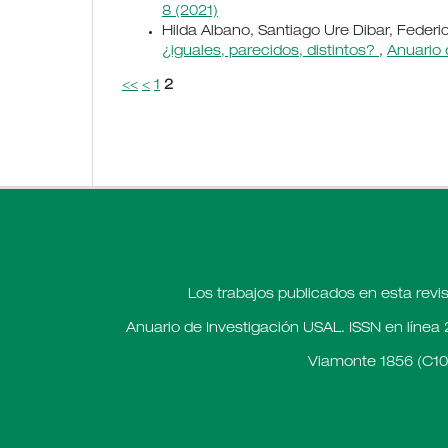
8 (2021)
Hilda Albano, Santiago Ure Dibar, Federic
¿iguales, parecidos, distintos?
,
Anuario 
<<
<
1
2
Los trabajos publicados en esta revi
Anuario de Investigación USAL. ISSN en línea 
Viamonte 1856 (C10