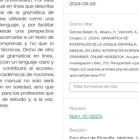
l universitario. Por esta
2024-09-26
al en línea que describa
ios de la gramática de
sea utilizado como una
Cómo citar
enguaje, y por facilitar
esde una perspectiva
Gómez Belart, N., Albano, H., Vaninetti, A.,
 acercarse a un texto de
Crespo, C. (2024). GRAMÁTICA DE
 comprenda y no que lo
INTERFACES DE LA LENGUA ESPAÑOLA.
 técnicos. Dicho de otro
MANUAL EN LÍNEA: INTERFACES IN SPAN
 gramatical en línea,
GRAMMAR. ONLINE HANDBOOK.
Anuario
 (con un lenguaje claro y
Investigación USAL
, (10). Recuperado a pa
e contribuirá al acceso,
https://p3.usal.edu.ar/index.php/anuarioin
 académicos de nociones
acion/article/view/7111
te manual no solo será
Más formatos de cita
ión en soledad, sino que
para los profesores que
 de estudio y, a la vez,
ntes.
Número
Núm. 10 (2023)
Sección
Facultad de Filosofía, Historia, 