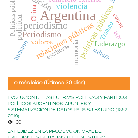
educación
Políticas públicas
violencia
políticas públicas
China
Argentina
canon
política
relaciones públicas
Trabajo
periodismo
arte
Periodismo
valores
turismo
memoria
Liderazgo
escritoras
cultura
Lo más leído (Últimos 30 días)
EVOLUCIÓN DE LAS FUERZAS POLÍTICAS Y PARTIDOS
POLÍTICOS ARGENTINOS. APUNTES Y
SISTEMATIZACIÓN DE DATOS PARA SU ESTUDIO (1862-
2019)
130
LA FLUIDEZ EN LA PRODUCCIÓN ORAL DE
ESTUDIANTES DE ITALIANO LE: UN ESTUDIO