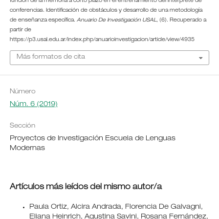
función de la memoria a corto plazo en el entrenamiento del intérprete de
conferencias. Identificación de obstáculos y desarrollo de una metodología
de enseñanza específica.
Anuario De Investigación USAL
, (6). Recuperado a
partir de
https://p3.usal.edu.ar/index.php/anuarioinvestigacion/article/view/4935
Más formatos de cita
Número
Núm. 6 (2019)
Sección
Proyectos de Investigación Escuela de Lenguas
Modernas
Artículos más leídos del mismo autor/a
Paula Ortiz, Alcira Andrada, Florencia De Galvagni,
Eliana Heinrich, Agustina Savini, Rosana Fernández,