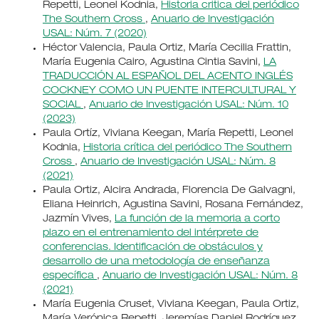
Repetti, Leonel Kodnia,
Historia critica del periódico
The Southern Cross
,
Anuario de Investigación
USAL: Núm. 7 (2020)
Héctor Valencia, Paula Ortiz, María Cecilia Frattin,
María Eugenia Cairo, Agustina Cintia Savini,
LA
TRADUCCIÓN AL ESPAÑOL DEL ACENTO INGLÉS
COCKNEY COMO UN PUENTE INTERCULTURAL Y
SOCIAL
,
Anuario de Investigación USAL: Núm. 10
(2023)
Paula Ortíz, Viviana Keegan, María Repetti, Leonel
Kodnia,
Historia crítica del periódico The Southern
Cross
,
Anuario de Investigación USAL: Núm. 8
(2021)
Paula Ortiz, Alcira Andrada, Florencia De Galvagni,
Eliana Heinrich, Agustina Savini, Rosana Fernández,
Jazmín Vives,
La función de la memoria a corto
plazo en el entrenamiento del intérprete de
conferencias. Identificación de obstáculos y
desarrollo de una metodología de enseñanza
específica
,
Anuario de Investigación USAL: Núm. 8
(2021)
María Eugenia Cruset, Viviana Keegan, Paula Ortiz,
María Verónica Repetti, Jeremías Daniel Rodríguez,