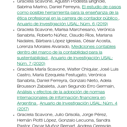
Graciela Scavone, Agustín Podestá Brignole,
Sabrina Marino, Daniel Ferreyra,
El estudio de casos
como posible herramienta para la enseñanza de la
ética profesional en la carrera de contador público
,
Anuario de Investigación USAL: Núm. 6 (2019)
Graciela Scavone, Marisa Marchesano, Verónica
Sanabria, Roberto Núñez, Claudio Ríos, Mariana
Nadales, Bárbara López Iglesias, César Acosta,
Lorenza Morales Alvarado,
Mediciones contables
dentro del marco de la contabilidad para la
sustentabilidad
,
Anuario de Investigación USAL:
Núm. 7 (2020)
Graciela María Scavone, Walter Chiquiar, José Luis
Castro, María Ezequiela Festugato, Verónica
Sanabria, Daniel Ferreyra, Gonzalo Nieto, Adela
Brousson Zabaleta, Juan Segundo Erro Germain,
Análisis y efectos de la adopción de normas
internacionales de información financiera en
Argentina
,
Anuario de Investigación USAL: Núm. 4
(2017)
Graciela Scavone, Julio Grisolía, Jorge Pérez,
Hernán Piotti López, Gonzalo Lecuona, Sandra
Pastor, Oscar Muñoz Bernart, Andrea Ceresole,