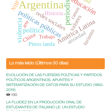
periodismo
educación
Argentina
NIIF
canon
políticas públicas
redes sociales
Historia
valores
América Latina
violencia
arte
política
turismo
ansiedad
China
Trabajo
Pinus taeda
Lo más leído (Últimos 30 días)
EVOLUCIÓN DE LAS FUERZAS POLÍTICAS Y PARTIDOS
POLÍTICOS ARGENTINOS. APUNTES Y
SISTEMATIZACIÓN DE DATOS PARA SU ESTUDIO (1862-
2019)
130
LA FLUIDEZ EN LA PRODUCCIÓN ORAL DE
ESTUDIANTES DE ITALIANO LE: UN ESTUDIO