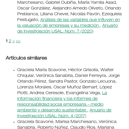
Marchesano, Gabriel Oubiña, María Yamila Asad,
Oscar González, Alejandro Arnedo Oliveto, Orlando
Prebianca, Liliana Chevel, Nicolás Pavón, Ezequiela
Festugato,
Análisis de las variables que influyen en
la valuación de empresas y su medición
,
Anuario
de Investigación USAL: Núm. 7 (2020)
1
2
>
>>
Artículos similares
Graciela María Scavone, Héctor Grisolía, Walter
Chiquiar, Verónica Sanabria, Daniel Ferreyra, Jorge
Orlando Pérez, Sandra Pastor, Gonzalo Lecuona,
Lorenza Morales, Oscar Muñoz Bernart, López
Piotti, Andrea Ceresole, Evangelina Vega,
La
información financiera y los informes de
responsabilidad social empresaria – medio
ambiente y desarrollo sustentable
,
Anuario de
Investigación USAL: Núm. 4 (2017)
Graciela Scavone, Marisa Marchesano, Verónica
Sanabria, Roberto Núñez, Claudio Ríos, Mariana