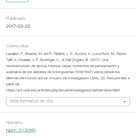
Publicado
2017-03-22
Cómo citar
Lavallén, F., Álvarez, M. del P., Tibiletti, L. E., Zunino, V., Luna Pont, M., Pérez
Taffi, V., Kessler, J. P., Boettger, C., & Dall Ongaro, B. (2017). Una
reconstrucción de época: hechos, ideas, corrientes de pensamiento y
sustratos de los debates de entreguerras (1918/1947) vistos desde los
dilemas del mundo actual.
Anuario De Investigación USAL
, (3). Recuperado a
partir de
https://p3.usal.edu.ar/index.php/anuarioinvestigacion/article/view/3861
Más formatos de cita
Número
Núm. 3 (2016)