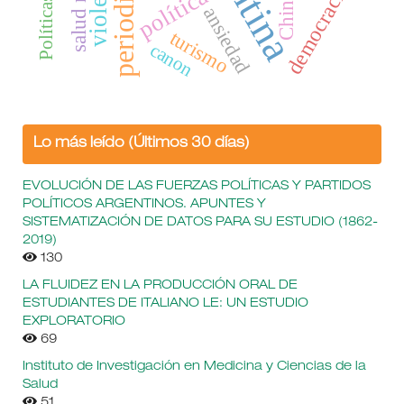
periodismo
violencia
democracia
política
China
ansiedad
turismo
canon
Lo más leído (Últimos 30 días)
EVOLUCIÓN DE LAS FUERZAS POLÍTICAS Y PARTIDOS
POLÍTICOS ARGENTINOS. APUNTES Y
SISTEMATIZACIÓN DE DATOS PARA SU ESTUDIO (1862-
2019)
130
LA FLUIDEZ EN LA PRODUCCIÓN ORAL DE
ESTUDIANTES DE ITALIANO LE: UN ESTUDIO
EXPLORATORIO
69
Instituto de Investigación en Medicina y Ciencias de la
Salud
51