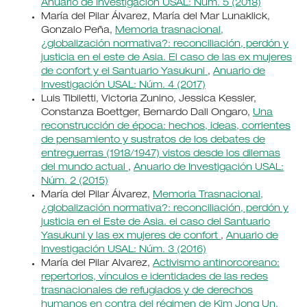
Anuario de Investigación USAL: Núm. 5 (2018)
María del Pilar Álvarez, María del Mar Lunaklick,
Gonzalo Peña,
Memoria trasnacional,
¿globalización normativa?: reconciliación, perdón y
justicia en el este de Asia. El caso de las ex mujeres
de confort y el Santuario Yasukuni
,
Anuario de
Investigación USAL: Núm. 4 (2017)
Luis Tibiletti, Victoria Zunino, Jessica Kessler,
Constanza Boettger, Bernardo Dall Ongaro,
Una
reconstrucción de época: hechos, ideas, corrientes
de pensamiento y sustratos de los debates de
entreguerras (1918/1947) vistos desde los dilemas
del mundo actual
,
Anuario de Investigación USAL:
Núm. 2 (2015)
María del Pilar Álvarez,
Memoria Trasnacional,
¿globalización normativa?: reconciliación, perdón y
justicia en el Este de Asia. el caso del Santuario
Yasukuni y las ex mujeres de confort
,
Anuario de
Investigación USAL: Núm. 3 (2016)
María del Pilar Alvarez,
Activismo antinorcoreano:
repertorios, vínculos e identidades de las redes
trasnacionales de refugiados y de derechos
humanos en contra del régimen de Kim Jong Un,