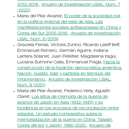
2012-2018
,
Anuario de Investigación USAL: Núm. 7
(2020)
Maria del Pilar Alvarez,
El poder de la sociedad civil
en la política regional del este de Asia. Las
manifestaciones sociales antijaponesas en China y
Corea del Sur 2005-2016
,
Anuario de Investigación
USAL: Núm. 6 (2019)
Graciela Ferrás, Victoria Zunino, Ricardo Laleff Ilieff,
Emmanuel Romero, Germán Aguirre, Indiana
Larriera Solanet, Juan Pelletier, Magdalena Iragui,
Luciana Sulmone Calia, Emmanuel Fraga,
Hacia la
construcción de la tradición democrática argentina.
Nación, pueblo, líder y partidos en tiempos del
Yrigoyenismo
,
Anuario de Investigación USAL:
Núm. 8 (2021)
María del Pilar Álvarez, Federico Verly, Agustín
Claret,
Los sitios de memoria de la guerra de
avance de Japón en Asia (1932-1945) y su
incidencia en los procesos de reconciliación entre
estados. Un estudio comparativo sobre la
memorialización de la guerra en China, Taiwán,
Corea del sur y Japón, 1980-2020
,
Anuario de