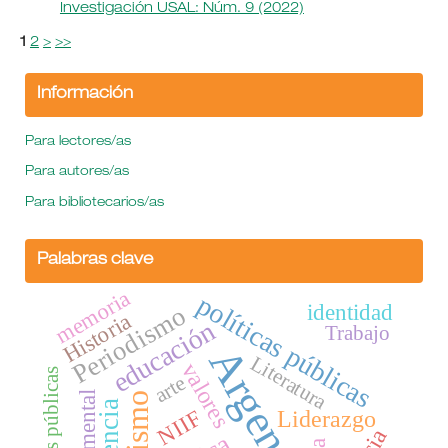
Investigación USAL: Núm. 9 (2022)
1
2
>
>>
Información
Para lectores/as
Para autores/as
Para bibliotecarios/as
Palabras clave
memoria
políticas públicas
identidad
Periodismo
Historia
educación
Trabajo
Argentina
Literatura
valores
Políticas públicas
arte
salud mental
NIIF
Liderazgo