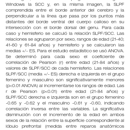
Windows la SCC y, en la misma imagen, la SLPF
comprendida entre el borde anterior del cerebro y la
perpendicular a la línea que pasa por los puntos más
distantes del borde ventral del cuerpo calloso en su
intersección con el borde dorsal del genu. Para cada
caso y hemisferio se calculó la relación SLPF/SCC. Las
relaciones se agruparon por sexo, rangos de edad (21-40;
41-60 y 61-84 años) y hemisferio y se calcularon las
medias +/- ES. Para el estudio estadístico se usó ANOVA.
Se determinó para cada sexo el coeficiente de
correlación de Pearson (r) entre edad (21-84 años) y
valores de SLPF/SCC de cada hemisferio. Las relaciones
SLPF/SCC (media +/- ES) derecha e izquierda en el grupo
femenino y masculino son significativamente menores
(p<0.01 ANOVA) al incrementarse los rangos de edad. Las
r de Pearson (p<0.01) entre edad (21-84 años) y
SLPF/SCC derecha e izquierda son en el grupo femenino
-0.65 y -0.62 y el masculino -0.61 y -0.60, indicando
correlación inversa entre las variables. La significativa
disminución con el incremento de la edad en ambos
sexos de la relación entre la superficie correspondiente al
lóbulo prefrontal (medida entre reparos anatómicos