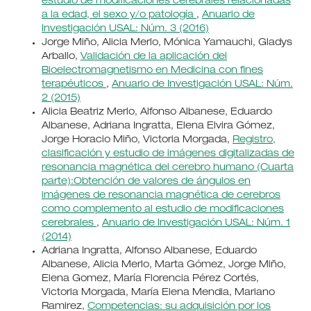
estudio de modificaciones cerebrales relacionadas
a la edad, el sexo y/o patología
,
Anuario de
Investigación USAL: Núm. 3 (2016)
Jorge Miño, Alicia Merlo, Mónica Yamauchi, Gladys
Arballo,
Validación de la aplicación del
Bioelectromagnetismo en Medicina con fines
terapéuticos
,
Anuario de Investigación USAL: Núm.
2 (2015)
Alicia Beatriz Merlo, Alfonso Albanese, Eduardo
Albanese, Adriana Ingratta, Elena Elvira Gómez,
Jorge Horacio Miño, Victoria Morgada,
Registro,
clasificación y estudio de imágenes digitalizadas de
resonancia magnética del cerebro humano (Cuarta
parte):Obtención de valores de ángulos en
imágenes de resonancia magnética de cerebros
como complemento al estudio de modificaciones
cerebrales
,
Anuario de Investigación USAL: Núm. 1
(2014)
Adriana Ingratta, Alfonso Albanese, Eduardo
Albanese, Alicia Merlo, Marta Gómez, Jorge Miño,
Elena Gomez, María Florencia Pérez Cortés,
Victoria Morgada, María Elena Mendia, Mariano
Ramirez,
Competencias: su adquisición por los