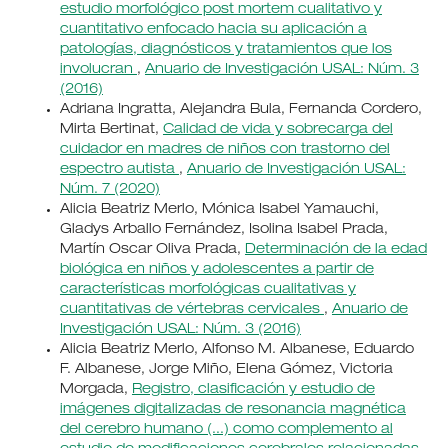
estudio morfológico post mortem cualitativo y
cuantitativo enfocado hacia su aplicación a
patologías, diagnósticos y tratamientos que los
involucran
,
Anuario de Investigación USAL: Núm. 3
(2016)
Adriana Ingratta, Alejandra Bula, Fernanda Cordero,
Mirta Bertinat,
Calidad de vida y sobrecarga del
cuidador en madres de niños con trastorno del
espectro autista
,
Anuario de Investigación USAL:
Núm. 7 (2020)
Alicia Beatriz Merlo, Mónica Isabel Yamauchi,
Gladys Arballo Fernández, Isolina Isabel Prada,
Martín Oscar Oliva Prada,
Determinación de la edad
biológica en niños y adolescentes a partir de
características morfológicas cualitativas y
cuantitativas de vértebras cervicales
,
Anuario de
Investigación USAL: Núm. 3 (2016)
Alicia Beatriz Merlo, Alfonso M. Albanese, Eduardo
F. Albanese, Jorge Miño, Elena Gómez, Victoria
Morgada,
Registro, clasificación y estudio de
imágenes digitalizadas de resonancia magnética
del cerebro humano (...) como complemento al