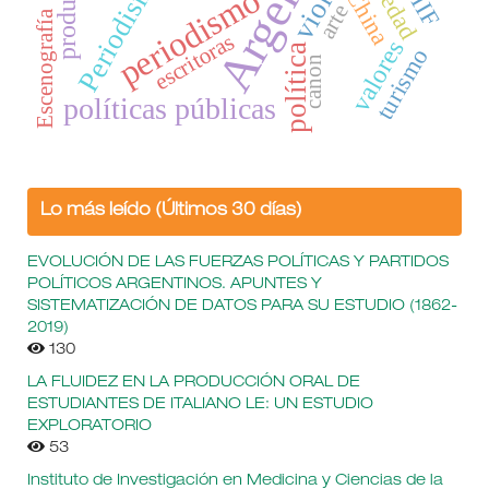
Argentina
Periodismo
NIIF
periodismo
China
arte
Escenografía
escritoras
valores
política
turismo
canon
políticas públicas
Lo más leído (Últimos 30 días)
EVOLUCIÓN DE LAS FUERZAS POLÍTICAS Y PARTIDOS
POLÍTICOS ARGENTINOS. APUNTES Y
SISTEMATIZACIÓN DE DATOS PARA SU ESTUDIO (1862-
2019)
130
LA FLUIDEZ EN LA PRODUCCIÓN ORAL DE
ESTUDIANTES DE ITALIANO LE: UN ESTUDIO
EXPLORATORIO
53
Instituto de Investigación en Medicina y Ciencias de la