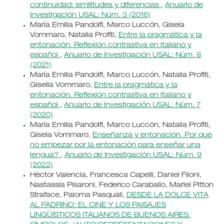
continuidad: similitudes y diferencias
,
Anuario de
Investigación USAL: Núm. 3 (2016)
María Emilia Pandolfi, Marco Luccón, Gisela
Vommaro, Natalia Profiti,
Entre la pragmática y la
entonación. Reflexión contrastiva en italiano y
español
,
Anuario de Investigación USAL: Núm. 8
(2021)
María Emilia Pandolfi, Marco Luccón, Natalia Profiti,
Gisella Vommaro,
Entre la pragmática y la
entonación. Reflexión contrastiva en italiano y
español
,
Anuario de Investigación USAL: Núm. 7
(2020)
María Emilia Pandolfi, Marco Luccón, Natalia Profiti,
Gisela Vommaro,
Enseñanza y entonación. Por qué
no empezar por la entonación para enseñar una
lengua?
,
Anuario de Investigación USAL: Núm. 9
(2022)
Héctor Valencia, Francesca Capelli, Daniel Filoni,
Nastassia Pisaroni, Federico Caraballo, Mariel Pitton
Straface, Paloma Pasquali,
DESDE LA DOLCE VITA
AL PADRINO: EL CINE Y LOS PAISAJES
LINGÜÍSTICOS ITALIANOS DE BUENOS AIRES.