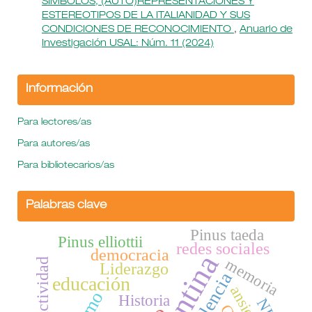
SÍMBOLOS, (AUTO)REPRESENTACIONES Y
ESTEREOTIPOS DE LA ITALIANIDAD Y SUS
CONDICIONES DE RECONOCIMIENTO
,
Anuario de
Investigación USAL: Núm. 11 (2024)
Información
Para lectores/as
Para autores/as
Para bibliotecarios/as
Palabras clave
Pinus taeda
Pinus elliottii
redes sociales
democracia
memoria
productividad
Liderazgo
violencia
educación
ansiedad
Historia