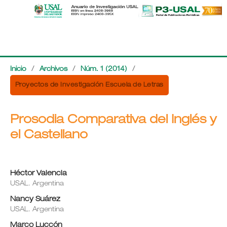
Inicio
/
Archivos
/
Núm. 1 (2014)
/
Proyectos de Investigación Escuela de Letras
Prosodia Comparativa del Inglés y
el Castellano
Héctor Valencia
USAL. Argentina
Nancy Suárez
USAL. Argentina
Marco Luccón