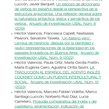
Luccón, Javier Barquet,
Un esbozo de diccionario
de verbos en español desde la perspectiva de la
estructura argumental. Una reflexión general sobre
la naturaleza sintáctica, léxica y semántica de los
verbos
,
Anuario de Investigación USAL: Núm. 6
(2019)
Héctor Valencia, Francesca Capelli, Nastassia
Pisaroni, Salvatore Tavella,
"Un italiano vero".
Lengua de herencia, disputa por la identidad y
(auto) representaciones de la italianidad en los
paisajes linguisticos en Buenos Aires
,
Anuario de
Investigación USAL: Núm. 9 (2022)
Héctor Valencia, Paula Ortiz, María Cecilia Frattin,
María Eugenia Cairo, Agustina Cintia Savini,
LA
TRADUCCIÓN AL ESPAÑOL DEL ACENTO INGLÉS
COCKNEY COMO UN PUENTE INTERCULTURAL Y
SOCIAL
,
Anuario de Investigación USAL: Núm. 10
(2023)
Héctor Valencia, Marcelo Fabián Videtta, Marco
Santiago Luccón, Norberto Ruiz Díaz, Lucía
Carretero,
Prosodia comparativa del inglés y del
castellano: segmentación, indicación de