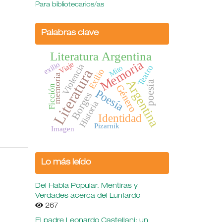
Para bibliotecarios/as
Palabras clave
Literatura Argentina
Memoria
Viaje
exilio
Violencia
Teatro
Mito
Literatura
Exilio
memoria
Argentina
poesía
Género
Ficción
Poesía
Borges
Historia
Identidad
Pizarnik
Imagen
Lo más leído
Del Habla Popular. Mentiras y
Verdades acerca del Lunfardo
267
El padre Leonardo Castellani: un