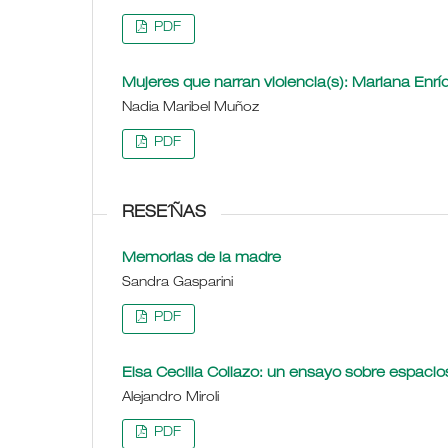
PDF
Mujeres que narran violencia(s): Mariana Enríq
Nadia Maribel Muñoz
PDF
RESE´ÑAS
Memorias de la madre
Sandra Gasparini
PDF
Elsa Cecilia Collazo: un ensayo sobre espacio
Alejandro Miroli
PDF