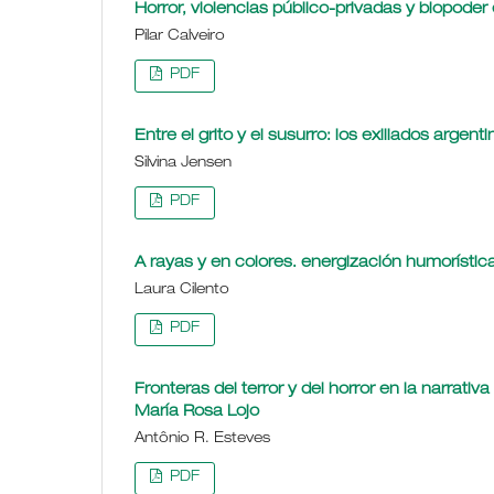
Horror, violencias público-privadas y biopoder 
Pilar Calveiro
PDF
Entre el grito y el susurro: los exiliados argenti
Silvina Jensen
PDF
A rayas y en colores. energización humorística
Laura Cilento
PDF
Fronteras del terror y del horror en la narrat
María Rosa Lojo
Antônio R. Esteves
PDF