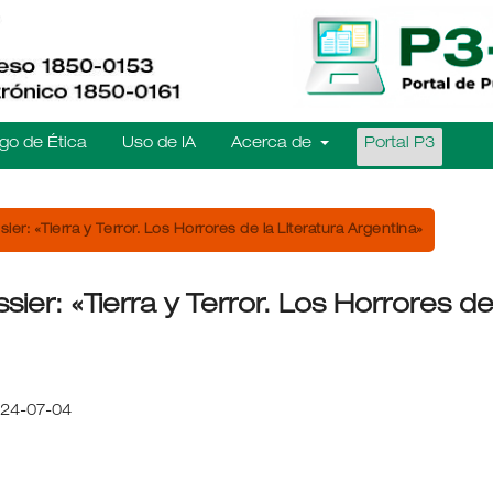
go de Ética
Uso de IA
Acerca de
Portal P3
ier: «Tierra y Terror. Los Horrores de la Literatura Argentina»
sier: «Tierra y Terror. Los Horrores d
24-07-04