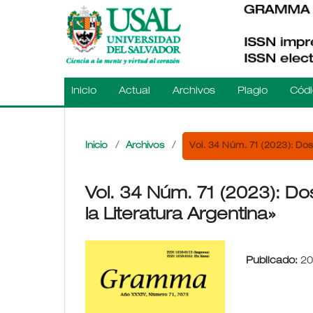
Inicio
Actual
Archivos
Plagio
Códi
Vol. 34 Núm. 71 (2023): Doss
Inicio
/
Archivos
/
Vol. 34 Núm. 71 (2023): Dos
la Literatura Argentina»
Publicado:
20