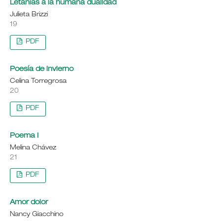
Letanías a la humana dualidad
Julieta Brizzi
19
PDF
Poesía de invierno
Celina Torregrosa
20
PDF
Poema I
Melina Chávez
21
PDF
Amor dolor
Nancy Giacchino