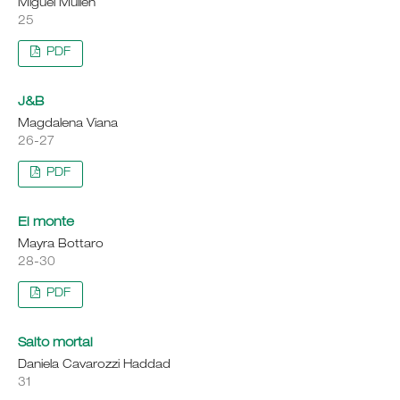
Miguel Mullen
25
PDF
J&B
Magdalena Viana
26-27
PDF
El monte
Mayra Bottaro
28-30
PDF
Salto mortal
Daniela Cavarozzi Haddad
31