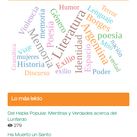
Humor
Terror
Lenguaje
Violencia
Literatura
Género
memoria
Borges
Argentina
Poesía
Memoria
poesía
Identidad
nación
Mito
Viaje
Gramática
Espacio
Exilio
mujeres
verdad
Historia
Poder
exilio
Discurso
Lo más leído
Del Habla Popular. Mentiras y Verdades acerca del
Lunfardo
279
Ha Muerto un Santo