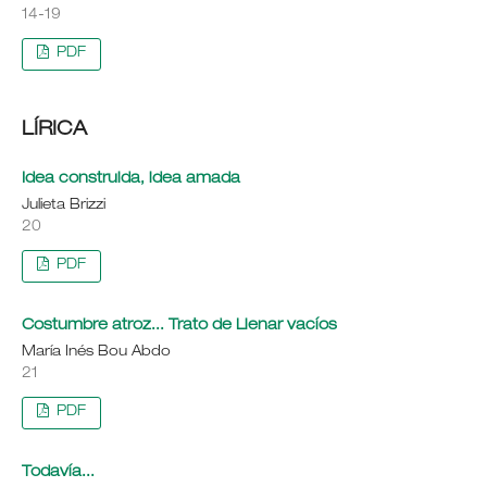
14-19
PDF
LÍRICA
Idea construida, idea amada
Julieta Brizzi
20
PDF
Costumbre atroz... Trato de Llenar vacíos
María Inés Bou Abdo
21
PDF
Todavía...