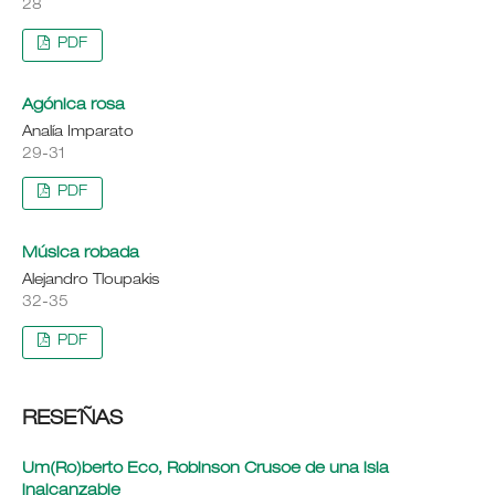
28
PDF
Agónica rosa
Analía Imparato
29-31
PDF
Música robada
Alejandro Tloupakis
32-35
PDF
RESE´ÑAS
Um(Ro)berto Eco, Robinson Crusoe de una isla
inalcanzable