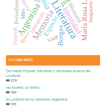
María Rosa Lojo
Periodismo
Literatura
Imaginario
Argentina
Historia
Identidad
Memoria
Mito
literatura
Espacio
Borges
Pizarnik
Terror
Viaje
Lo más leído
Del Habla Popular. Mentiras y Verdades acerca del
Lunfardo
279
Ha Muerto un Santo
169
El Lunfardo en la Literatura Argentina
135