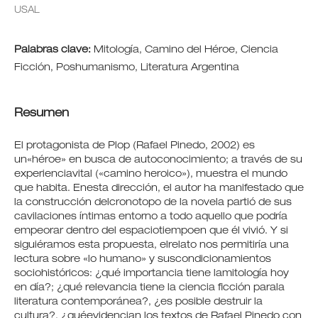
USAL
Palabras clave:
Mitología, Camino del Héroe, Ciencia
Ficción, Poshumanismo, Literatura Argentina
Resumen
El protagonista de Plop (Rafael Pinedo, 2002) es
un«héroe» en busca de autoconocimiento; a través de su
experienciavital («camino heroico»), muestra el mundo
que habita. Enesta dirección, el autor ha manifestado que
la construcción delcronotopo de la novela partió de sus
cavilaciones íntimas entorno a todo aquello que podría
empeorar dentro del espaciotiempoen que él vivió. Y si
siguiéramos esta propuesta, elrelato nos permitiría una
lectura sobre «lo humano» y suscondicionamientos
sociohistóricos: ¿qué importancia tiene lamitología hoy
en día?; ¿qué relevancia tiene la ciencia ficción parala
literatura contemporánea?, ¿es posible destruir la
cultura?, ¿quéevidencian los textos de Rafael Pinedo con