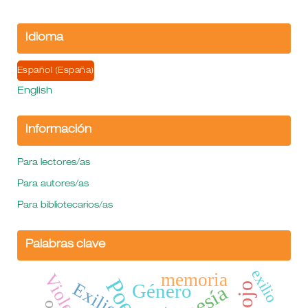
Idioma
Español (España)
English
Información
Para lectores/as
Para autores/as
Para bibliotecarios/as
Palabras clave
exilio
memoria
Violencia
Poesía
Exilio
Género
poesía