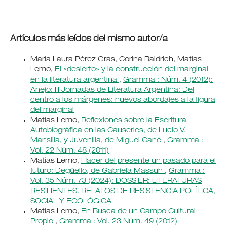
Artículos más leídos del mismo autor/a
María Laura Pérez Gras, Corina Baldrich, Matías
Lemo,
El «desierto» y la construcción del marginal
en la literatura argentina
,
Gramma : Núm. 4 (2012):
Anejo: III Jornadas de Literatura Argentina: Del
centro a los márgenes: nuevos abordajes a la figura
del marginal
Matías Lemo,
Reflexiones sobre la Escritura
Autobiográfica en las Causeries, de Lucio V.
Mansilla, y Juvenilia, de Miguel Cané
,
Gramma :
Vol. 22 Núm. 48 (2011)
Matías Lemo,
Hacer del presente un pasado para el
futuro: Degüello, de Gabriela Massuh
,
Gramma :
Vol. 35 Núm. 73 (2024): DOSSIER: LITERATURAS
RESILIENTES. RELATOS DE RESISTENCIA POLÍTICA,
SOCIAL Y ECOLÓGICA
Matías Lemo,
En Busca de un Campo Cultural
Propio
,
Gramma : Vol. 23 Núm. 49 (2012)