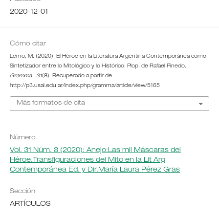
2020-12-01
Cómo citar
Lemo, M. (2020). El Héroe en la Literatura Argentina Contemporánea como
Sintetizador entre lo Mitológico y lo Histórico: Plop, de Rafael Pinedo.
Gramma
,
31
(8). Recuperado a partir de
http://p3.usal.edu.ar/index.php/gramma/article/view/5165
Más formatos de cita
Número
Vol. 31 Núm. 8 (2020): Anejo:Las mil Máscaras del
Héroe.Transfiguraciones del Mito en la Lit Arg
Contemporánea Ed. y Dir.María Laura Pérez Gras
Sección
ARTÍCULOS