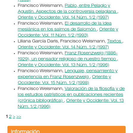
Francisco Weismann,
Pablo, entre Pelagio y
Agustín. Aspectos de la controversia pelagiana
,
Oriente y Occidente: Vol. 14 Núm. 1/2 (1997)
Francisco Weismann,
El desarrollo de la idea
mesiánica en los salmos de Salomón
,
Oriente y
Occidente: Vol. 11 Núm. 1/2 (1993)
Liliana García Daris, Francisco Weismann,
Textos
,
Oriente y Occidente: Vol. 14 Núm. 1/2 (1997)
Francisco Weismann,
Franz Rosenzweig (1886-
1929), un pensador religioso de nuestro tiempo
,
Oriente y Occidente: Vol. 13 Núm. 1/2 (1996)
Francisco Weismann,
Lenguaje, pensamiento y
experiencia en Franz Rosenzweig
,
Oriente y
Occidente: Vol. 15 Núm. 1/2 (1998)
Francisco Weismann,
Valoración de la filosofía y de
los estudios patrísticos en publicaciones recientes
(crónica bibliográfica)
,
Oriente y Occidente: Vol. 13
Núm. 1/2 (1996)
1
2
>
>>
Información