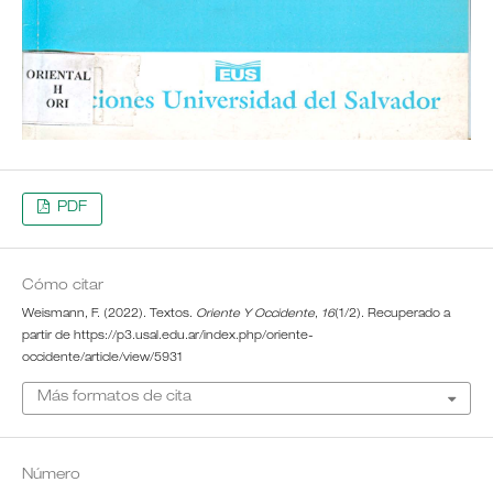
PDF
Cómo citar
Weismann, F. (2022). Textos.
Oriente Y Occidente
,
16
(1/2). Recuperado a
partir de https://p3.usal.edu.ar/index.php/oriente-
occidente/article/view/5931
Más formatos de cita
Número