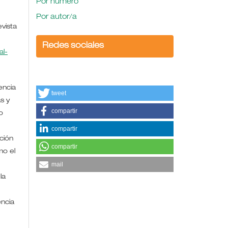
Por número
Por autor/a
evista
Redes sociales
l-
encia
tweet
s y
compartir
o
compartir
ción
compartir
mo el
mail
la
encia