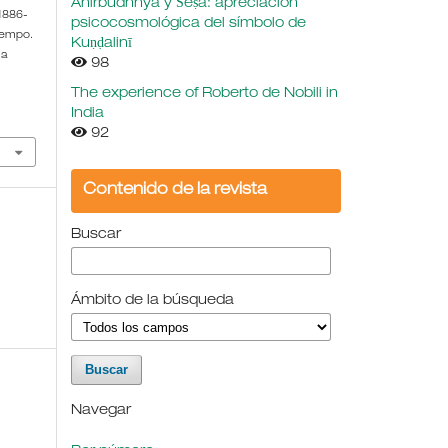
Ahirbudhnya y Śeṣa: apreciación
1886-
psicocosmológica del símbolo de
tiempo.
Kuṇḍalinī
 a
98
The experience of Roberto de Nobili in
India
92
Contenido de la revista
Buscar
Ámbito de la búsqueda
Navegar