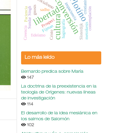
existencialismo
cristianismo
Plotino
conversión
impaciencia
libertad
gnosis
Sundar Singh
Paciencia
contemplación
sadhu
cultura
Prosperi
hagiografía
metoikesis
Sloterdijk
Fijman
Creencia
Cristo
fideísmo
Lo más leído
Bernardo predica sobre María
147
La doctrina de la preexistencia en la
teología de Orígenes: nuevas líneas
de investigación
114
El desarrollo de la idea mesiánica en
los salmos de Salomón
102