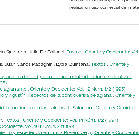
realizar un uso comercial del mate
a Quintana, Julia De Ballerini,
Textos
,
Oriente y Occidente: Vol.
s, Juan Carlos Pacagnini, Lydia Quintana,
Textos
,
Oriente y
 apócrifos del antiguo testamento: introducción a su lectura
,
995)
pelagianismo
,
Oriente y Occidente: Vol. 12 Núm. 1/2 (1995)
gio y Agustín. Aspectos de la controversia pelagiana
,
Oriente y
la idea mesiánica en los salmos de Salomón
,
Oriente y Occidente
nn,
Textos
,
Oriente y Occidente: Vol. 14 Núm. 1/2 (1997)
 Occidente: Vol. 16 Núm. 1/2 (1999)
iento y experiencia en Franz Rosenzweig
,
Oriente y Occidente