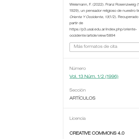
Weismann, F. (2022). Franz Rosenzweig (
1929), un pensador religioso de nuestro 
Oriente Y Occidente
,
13
(1/2). Recuperado
partir de
https://p3.usal.edu.ar/index.php/oriente-
occidente/article/view/5894
Más formatos de cita
Número
Vol. 13 Núm. 1/2 (1996)
Sección
ARTÍCULOS
Licencia
CREATIVE COMMONS 4.0