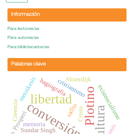
Información
Para lectores/as
Para autores/as
Para bibliotecarios/as
Palabras clave
metoikesis
Sloterdijk
hagiografía
cristianismo
existencialismo
Plotino
libertad
conversión
Creencia
sadhu
cultura
Cristo
Prosperi
memoria
gnosis
Sundar Singh