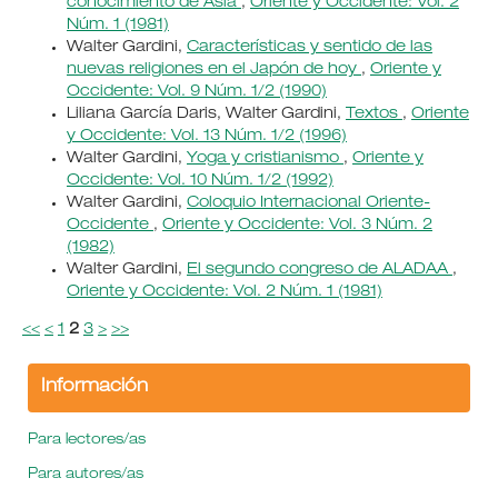
conocimiento de Asia
,
Oriente y Occidente: Vol. 2
Núm. 1 (1981)
Walter Gardini,
Características y sentido de las
nuevas religiones en el Japón de hoy
,
Oriente y
Occidente: Vol. 9 Núm. 1/2 (1990)
Liliana García Daris, Walter Gardini,
Textos
,
Oriente
y Occidente: Vol. 13 Núm. 1/2 (1996)
Walter Gardini,
Yoga y cristianismo
,
Oriente y
Occidente: Vol. 10 Núm. 1/2 (1992)
Walter Gardini,
Coloquio Internacional Oriente-
Occidente
,
Oriente y Occidente: Vol. 3 Núm. 2
(1982)
Walter Gardini,
El segundo congreso de ALADAA
,
Oriente y Occidente: Vol. 2 Núm. 1 (1981)
<<
<
1
2
3
>
>>
Información
Para lectores/as
Para autores/as