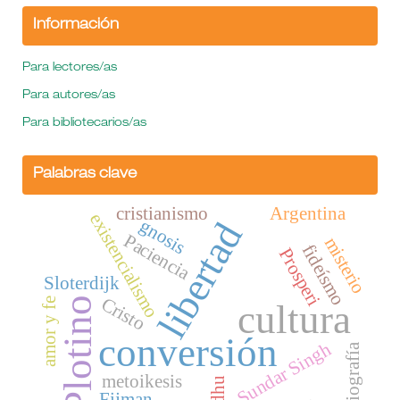
Información
Para lectores/as
Para autores/as
Para bibliotecarios/as
Palabras clave
cristianismo
Argentina
existencialismo
gnosis
libertad
Paciencia
misterio
fideísmo
Prosperi
Sloterdijk
Cristo
Plotino
amor y fe
cultura
conversión
Sundar Singh
hagiografía
metoikesis
sadhu
Fijman