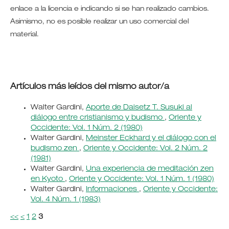
enlace a la licencia e indicando si se han realizado cambios.
Asimismo, no es posible realizar un uso comercial del
material.
Artículos más leídos del mismo autor/a
Walter Gardini,
Aporte de Daisetz T. Susuki al
diálogo entre cristianismo y budismo
,
Oriente y
Occidente: Vol. 1 Núm. 2 (1980)
Walter Gardini,
Meinster Eckhard y el diálogo con el
budismo zen
,
Oriente y Occidente: Vol. 2 Núm. 2
(1981)
Walter Gardini,
Una experiencia de meditación zen
en Kyoto
,
Oriente y Occidente: Vol. 1 Núm. 1 (1980)
Walter Gardini,
Informaciones
,
Oriente y Occidente:
Vol. 4 Núm. 1 (1983)
<<
<
1
2
3