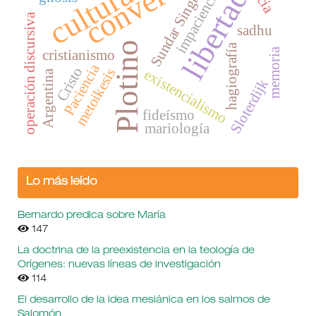
conversión
cultura
libertad
impaciencia
Sundar Singh
operación discursiva
sadhu
Plotino
hagiografía
memoria
cristianismo
Paciencia
Cristo
metoikesis
existencialismo
Argentina
Sloterdijk
fideísmo
mariología
Lo más leído
Bernardo predica sobre María
147
La doctrina de la preexistencia en la teología de
Orígenes: nuevas líneas de investigación
114
El desarrollo de la idea mesiánica en los salmos de
Salomón