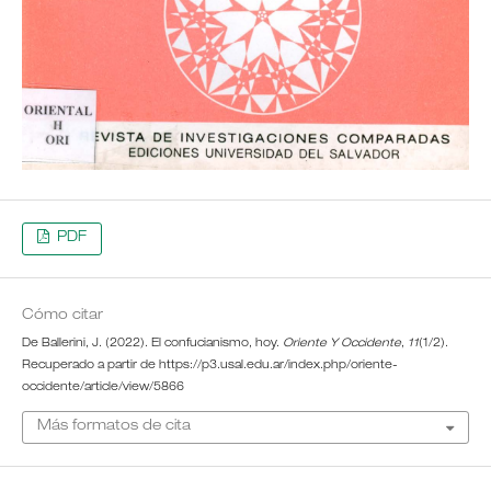
PDF
Cómo citar
De Ballerini, J. (2022). El confucianismo, hoy.
Oriente Y Occidente
,
11
(1/2).
Recuperado a partir de https://p3.usal.edu.ar/index.php/oriente-
occidente/article/view/5866
Más formatos de cita