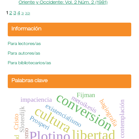
Oriente y Occidente: Vol. 2 Núm. 2 (1981)
1
2
3
4
>
>>
Información
Para lectores/as
Para autores/as
Para bibliotecarios/as
Palabras clave
conversión
Fijman
metoikesis
impaciencia
hagiografía
contemplación
existencialismo
cultura
Sloterdijk
Cristo
Prosperi
libertad
Plotino