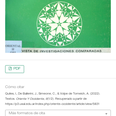
PDF
Cómo citar
Quiles, I., De Ballerini, J., Simeone, C., & Volpe de Tomeich, A. (2022).
Textos.
Oriente Y Occidente
,
6
(1/2). Recuperado a partir de
https://p3.usal.edu.ar/index.php/oriente-occidente/article/view/5831
Más formatos de cita