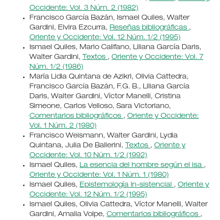
Occidente: Vol. 3 Núm. 2 (1982)
Francisco García Bazán, Ismael Quiles, Walter
Gardini, Elvira Ezcurra,
Reseñas bibliográficas
,
Oriente y Occidente: Vol. 12 Núm. 1/2 (1995)
Ismael Quiles, Mario Califano, Liliana García Daris,
Walter Gardini,
Textos
,
Oriente y Occidente: Vol. 7
Núm. 1/2 (1986)
María Lidia Quintana de Azikri, Olivia Cattedra,
Francisco García Bazán, F.G. B., Liliana García
Daris, Walter Gardini, Víctor Manelli, Cristina
Simeone, Carlos Velloso, Sara Victoriano,
Comentarios bibliográficos
,
Oriente y Occidente:
Vol. 1 Núm. 2 (1980)
Francisco Weismann, Walter Gardini, Lydia
Quintana, Julia De Ballerini,
Textos
,
Oriente y
Occidente: Vol. 10 Núm. 1/2 (1992)
Ismael Quiles,
La esencia del hombre según el isa
,
Oriente y Occidente: Vol. 1 Núm. 1 (1980)
Ismael Quiles,
Epistemología In-sistencial
,
Oriente y
Occidente: Vol. 12 Núm. 1/2 (1995)
Ismael Quiles, Olivia Cattedra, Víctor Manelli, Walter
Gardini, Amalia Volpe,
Comentarios bibliográficos
,