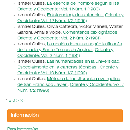
Ismael Quiles,
La esencia del hombre según el isa
,
Oriente y Occidente: Vol. 1 Núm. 1 (1980)
Ismael Quiles,
Epistemología In-sistencial
,
Oriente y
Occidente: Vol. 12 Núm. 1/2 (1995)
Ismael Quiles, Olivia Cattedra, Víctor Manelli, Walter
Gardini, Amalia Volpe,
Comentarios bibliográficos
,
Oriente y Occidente: Vol. 2 Núm. 2 (1981)
Ismael Quiles,
La noción de causa según la filosofía
de la India y Santo Tomás de Aquino
,
Oriente y
Occidente: Vol. 2 Núm. 1 (1981)
Ismael Quiles,
Las humanidades en la universidad.
Especialmente en la carreras técnicas
,
Oriente y
Occidente: Vol. 10 Núm. 1/2 (1992)
Ismael Quiles,
Método de inculturación evangélica
de San Francisco Javier
,
Oriente y Occidente: Vol. 7
Núm. 1/2 (1986)
1
2
3
>
>>
Información
Para lectores/as