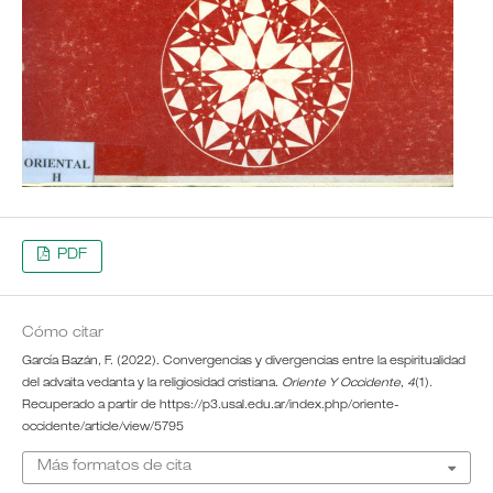
PDF
Cómo citar
García Bazán, F. (2022). Convergencias y divergencias entre la espiritualidad
del advaita vedanta y la religiosidad cristiana.
Oriente Y Occidente
,
4
(1).
Recuperado a partir de https://p3.usal.edu.ar/index.php/oriente-
occidente/article/view/5795
Más formatos de cita