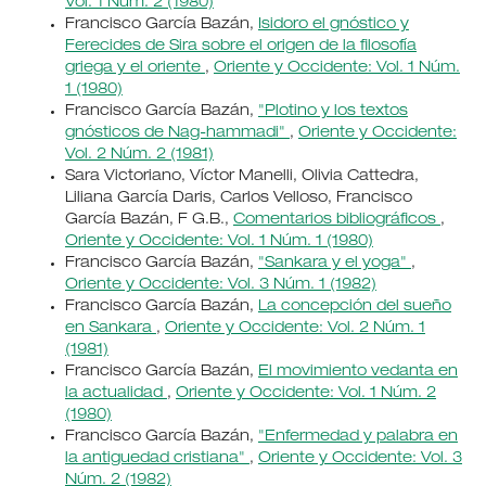
Vol. 1 Núm. 2 (1980)
Francisco García Bazán,
Isidoro el gnóstico y
Ferecides de Sira sobre el origen de la filosofía
griega y el oriente
,
Oriente y Occidente: Vol. 1 Núm.
1 (1980)
Francisco García Bazán,
"Plotino y los textos
gnósticos de Nag-hammadi"
,
Oriente y Occidente:
Vol. 2 Núm. 2 (1981)
Sara Victoriano, Víctor Manelli, Olivia Cattedra,
Liliana García Daris, Carlos Velloso, Francisco
García Bazán, F G.B.,
Comentarios bibliográficos
,
Oriente y Occidente: Vol. 1 Núm. 1 (1980)
Francisco García Bazán,
"Sankara y el yoga"
,
Oriente y Occidente: Vol. 3 Núm. 1 (1982)
Francisco García Bazán,
La concepción del sueño
en Sankara
,
Oriente y Occidente: Vol. 2 Núm. 1
(1981)
Francisco García Bazán,
El movimiento vedanta en
la actualidad
,
Oriente y Occidente: Vol. 1 Núm. 2
(1980)
Francisco García Bazán,
"Enfermedad y palabra en
la antiguedad cristiana"
,
Oriente y Occidente: Vol. 3
Núm. 2 (1982)