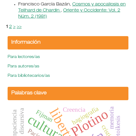
Francisco García Bazán,
Cosmos y apocalipsis en
Teilhard de Chardin
,
Oriente y Occidente: Vol. 2
Núm. 2 (1981)
1
2
>
>>
Información
Para lectores/as
Para autores/as
Para bibliotecarios/as
Palabras clave
hagiografía
libertad
Creencia
memoria
Plotino
operación discursiva
Fijman
impaciencia
cultura
metoikesis