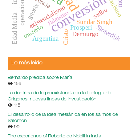
cristianismo
Paciencia
conversión
gnosis
existencialismo
sadhu
fideísmo
Edad Media
Sundar Singh
misterio
Sloterdijk
Prosperi
Cristo
Demiurgo
Argentina
Lo más leído
Bernardo predica sobre María
156
La doctrina de la preexistencia en la teología de
Orígenes: nuevas líneas de investigación
115
El desarrollo de la idea mesiánica en los salmos de
Salomón
99
The experience of Roberto de Nobili in India